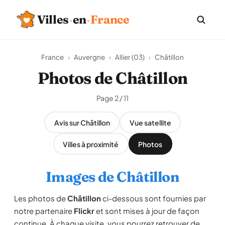
Villes
·
en
·
France
France
›
Auvergne
›
Allier (03)
›
Châtillon
Photos de Châtillon
Page 2 / 11
Avis sur Châtillon
Vue satellite
Villes à proximité
Photos
Images de Châtillon
Les photos de
Châtillon
ci-dessous sont fournies par
notre partenaire
Flickr
et sont mises à jour de façon
continue. À chaque visite, vous pourrez retrouver de