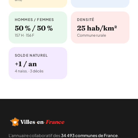
HOMMES / FEMMES
DENSITÉ
50 % / 50 %
25 hab/km²
157 H · 156 F
Commune rurale
SOLDE NATUREL
+1 / an
4 naiss. · 3 décès
Villes
·
en
·
France
L'annuaire collaboratif des
34 493 communes de France
.