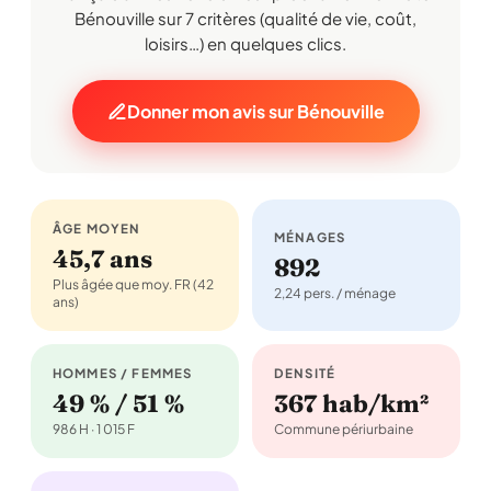
Bénouville sur 7 critères (qualité de vie, coût,
loisirs…) en quelques clics.
Donner mon avis sur Bénouville
ÂGE MOYEN
MÉNAGES
45,7 ans
892
Plus âgée que moy. FR (42
2,24 pers. / ménage
ans)
HOMMES / FEMMES
DENSITÉ
49 % / 51 %
367 hab/km²
986 H · 1 015 F
Commune périurbaine