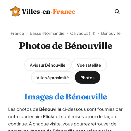
Villes
·
en
·
France
France
›
Basse-Normandie
›
Calvados (14)
›
Bénouville
Photos de Bénouville
Avis sur Bénouville
Vue satellite
Villes à proximité
Photos
Images de Bénouville
Les photos de
Bénouville
ci-dessous sont fournies par
notre partenaire
Flickr
et sont mises à jour de façon
continue. À chaque visite, vous pourrez retrouver de
nouvelles images de Bénouville
capturées par les