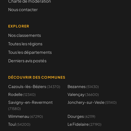
Charte de modération
Nous contacter
EXPLORER
Nos classements
Toutes les régions
Tous les départements
Derniers avis postés
DÉCOUVRIR DES COMMUNES
Cazouls-lès-Béziers
Bezannes
(34370)
(51430)
Rodelle
Valençay
(12340)
(36600)
Savigny-en-Revermont
Jonchery-sur-Vesle
(51140)
(71580)
Wimmenau
Dourges
(67290)
(62119)
Toul
Le Fidelaire
(54200)
(27190)