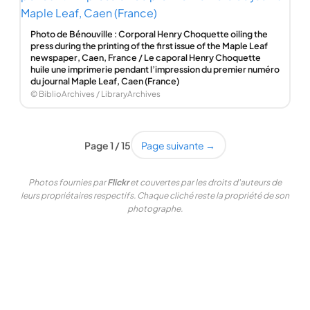
Photo de Bénouville : Corporal Henry Choquette oiling the
press during the printing of the first issue of the Maple Leaf
newspaper, Caen, France / Le caporal Henry Choquette
huile une imprimerie pendant l’impression du premier numéro
du journal Maple Leaf, Caen (France)
© BiblioArchives / LibraryArchives
Page 1 / 15
Page suivante →
Photos fournies par
Flickr
et couvertes par les droits d'auteurs de
leurs propriétaires respectifs. Chaque cliché reste la propriété de son
photographe.