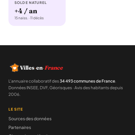
SOLDE NATUREL
+4 / an
15 naiss. · 11 décès
Villes
·
en
·
France
L'annuaire collaboratif des
34 493 communes de France
.
Données INSEE, DVF, Géorisques · Avis des habitants depuis
2006.
LE SITE
Sources des données
Partenaires