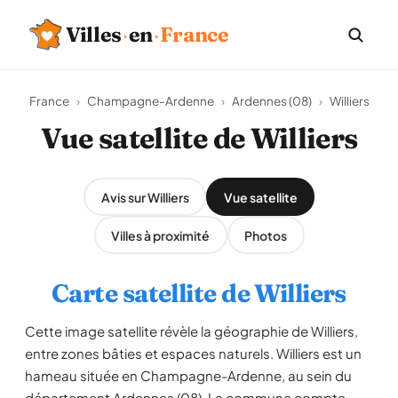
Villes
·
en
·
France
France
›
Champagne-Ardenne
›
Ardennes (08)
›
Williers
Vue satellite de Williers
Avis sur Williers
Vue satellite
Villes à proximité
Photos
Carte satellite de Williers
Cette image satellite révèle la géographie de Williers,
entre zones bâties et espaces naturels. Williers est un
hameau située en Champagne-Ardenne, au sein du
département Ardennes (08). La commune compte