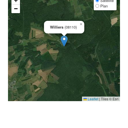
+
Satellite
Plan
−
×
Williers
(08110)
Leaflet
|
Tiles © Esri