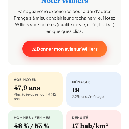
Noter Williers
Partagez votre expérience pour aider d'autres
Français à mieux choisir leur prochaine ville. Notez
Williers sur 7 critères (qualité de vie, coût, loisirs…)
en quelques clics.
Donner mon avis sur Williers
ÂGE MOYEN
MÉNAGES
47,9 ans
18
Plus âgée que moy. FR (42
2,25 pers. / ménage
ans)
HOMMES / FEMMES
DENSITÉ
48 % / 53 %
17 hab/km²