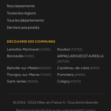
Nos classements
Toutes les régions
Tous les départements
Derniers avis postés
DÉCOUVRIR DES COMMUNES
Lamothe-Montravel
Rouillon
(24230)
(72700)
Bonneville
ARPAILLARGUES ET AUREILLA
(74130)
(30700)
Bainville-sur-Madon
Castelnau-de-Lévis
(54550)
(81150)
Thorigny-sur-Marne
Pommiers
(77400)
(69480)
Saint-Ismier
Coligny
(38330)
(01270)
© 2006 - 2026 Villes-en-France.fr - Tous droits réservés
Mentions légales
Politique de confidentialité
Contact