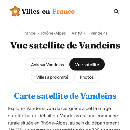
Villes
·
en
·
France
France
›
Rhône-Alpes
›
Ain (01)
›
Vandeins
Vue satellite de Vandeins
Avis sur Vandeins
Vue satellite
Villes à proximité
Photos
Carte satellite de Vandeins
Explorez Vandeins vue du ciel grâce à cette image
satellite haute définition. Vandeins est une commune
rurale située en Rhône-Alpes, au sein du département
Ain (01). La commune rassemble près de 725 habitants,