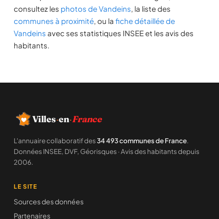
consultez les
photos de Vandeins
, la liste des
communes à proximité
, ou la
fiche détaillée de
Vandeins
avec ses statistiques INSEE et les avis des
habitants.
Villes
·
en
·
France
L'annuaire collaboratif des
34 493 communes de France
.
Données INSEE, DVF, Géorisques · Avis des habitants depuis
2006.
LE SITE
Sources des données
Partenaires