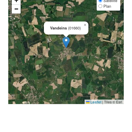
+
Satellite
Plan
−
×
Vandeins
(01660)
Leaflet
|
Tiles © Esri