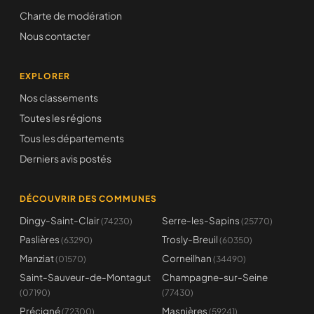
Charte de modération
Nous contacter
EXPLORER
Nos classements
Toutes les régions
Tous les départements
Derniers avis postés
DÉCOUVRIR DES COMMUNES
Dingy-Saint-Clair
Serre-les-Sapins
(74230)
(25770)
Paslières
Trosly-Breuil
(63290)
(60350)
Manziat
Corneilhan
(01570)
(34490)
Saint-Sauveur-de-Montagut
Champagne-sur-Seine
(07190)
(77430)
Précigné
Masnières
(72300)
(59241)