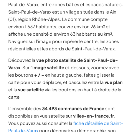
Paul-de-Varax, entre zones bâties et espaces naturels.
Saint-Paul-de-Varax est un village située dans le Ain
(01), région Rhône-Alpes. La commune compte
environ 1 637 habitants, couvre environ 26 km² et
affiche une densité d'environ 63 habitants au km².
Naviguez sur l'image pour repérer le centre, les zones
résidentielles et les abords de Saint-Paul-de-Varax.
Découvrez la
vue photo satellite de Saint-Paul-de-
Varax
. Sur l'
image satellite
ci-dessous, zoomez avec
les boutons
+ / −
en haut à gauche, faites glisser la
carte pour vous déplacer, et basculez entre la
vue plan
et la
vue satellite
via les boutons en haut à droite de la
carte.
L'ensemble des
34 493 communes de France
sont
disponibles en vue satellite sur
villes-en-france.fr
.
Vous pouvez aussi consulter la
fiche détaillée de Saint-
Paul-de-Varax
pour découvrir sa démographie, son