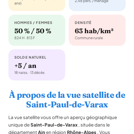
2,48 pers. / ménage
ans)
HOMMES / FEMMES
DENSITÉ
50 % / 50 %
63 hab/km²
824 H · 813 F
Commune rurale
SOLDE NATUREL
+5 / an
18 naiss. · 13 décès
À propos de la vue satellite de
Saint-Paul-de-Varax
La vue satellite vous offre un aperçu géographique
unique de
Saint-Paul-de-Varax
, située dans le
département
Ain
en région
Rhône-Alpes
. Vous