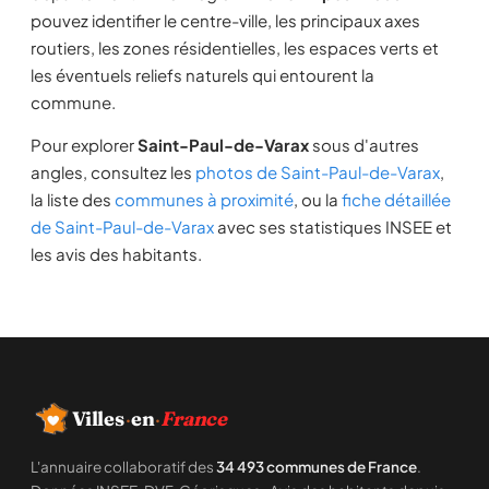
pouvez identifier le centre-ville, les principaux axes
routiers, les zones résidentielles, les espaces verts et
les éventuels reliefs naturels qui entourent la
commune.
Pour explorer
Saint-Paul-de-Varax
sous d'autres
angles, consultez les
photos de Saint-Paul-de-Varax
,
la liste des
communes à proximité
, ou la
fiche détaillée
de Saint-Paul-de-Varax
avec ses statistiques INSEE et
les avis des habitants.
Villes
·
en
·
France
L'annuaire collaboratif des
34 493 communes de France
.