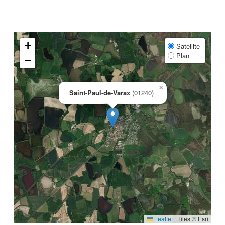
+
Satellite
Plan
−
×
Saint-Paul-de-Varax
(01240)
Leaflet
|
Tiles © Esri