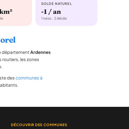
SOLDE NATUREL
/km²
-1 / an
le
1 naiss. · 2 décès
Morel
le département
Ardennes
s routiers, les zones
e.
liste des
communes à
habitants.
DÉCOUVRIR DES COMMUNES