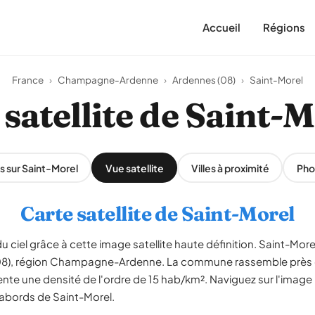
Accueil
Régions
France
›
Champagne-Ardenne
›
Ardennes (08)
›
Saint-Morel
satellite de Saint-
s sur Saint-Morel
Vue satellite
Villes à proximité
Pho
Carte satellite de Saint-Morel
 ciel grâce à cette image satellite haute définition. Saint-Morel 
(08), région Champagne-Ardenne. La commune rassemble près d
ente une densité de l'ordre de 15 hab/km². Naviguez sur l'image p
s abords de Saint-Morel.