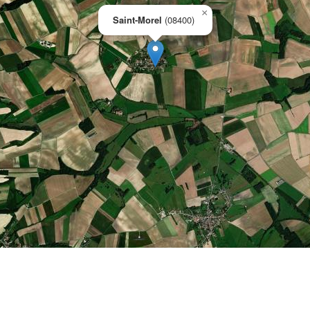
×
Saint-Morel
(08400)