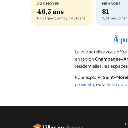
ÂGE MOYEN
MÉNAGES
46,3 ans
81
Plus âgée que moy. FR (42 ans)
2,24 pers. / mé
À pr
La vue satellite vous off
en région
Champagne-Ar
résidentielles, les espace
Pour explorer
Saint-More
proximité
, ou la
fiche déta
L
Villes
·
en
·
France