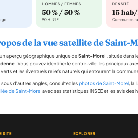
HOMMES / FEMMES
DENSITÉ
50 % / 50 %
15 hab
nage
90 H · 91 F
Commune rura
opos de la vue satellite de Saint-
re un aperçu géographique unique de
Saint-Morel
, située dans 
denne
. Vous pouvez identifier le centre-ville, les principaux axe
s verts et les éventuels reliefs naturels qui entourent la commun
l
sous d'autres angles, consultez les
photos de Saint-Morel
, la 
illée de Saint-Morel
avec ses statistiques INSEE et les avis des 
E SITE
EXPLORER