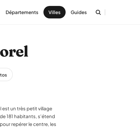
Départements
Villes
Guides
Morel
tos
est un très petit village
e 181 habitants, s'étend
our repérer le centre, les