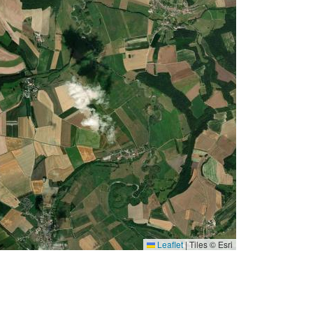
Leaflet
|
Tiles © Esri