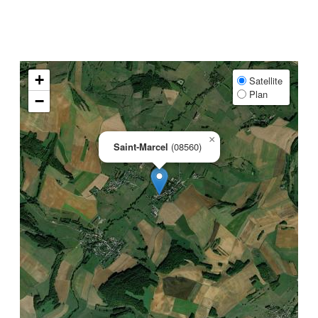
+
Satellite
Plan
−
×
Saint-Marcel
(08560)