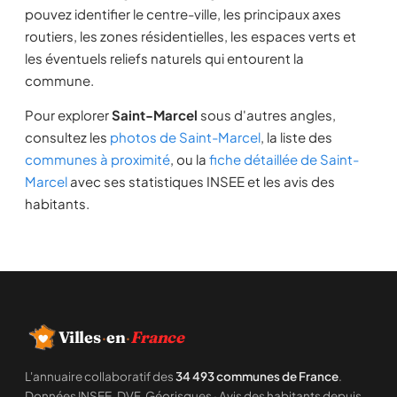
pouvez identifier le centre-ville, les principaux axes
routiers, les zones résidentielles, les espaces verts et
les éventuels reliefs naturels qui entourent la
commune.
Pour explorer
Saint-Marcel
sous d'autres angles,
consultez les
photos de Saint-Marcel
, la liste des
communes à proximité
, ou la
fiche détaillée de Saint-
Marcel
avec ses statistiques INSEE et les avis des
habitants.
Villes
·
en
·
France
L'annuaire collaboratif des
34 493 communes de France
.
Données INSEE, DVF, Géorisques · Avis des habitants depuis