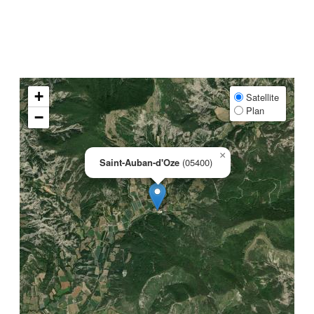
+
Satellite
Plan
−
×
Saint-Auban-d'Oze
(05400)