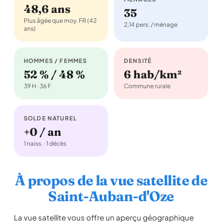
48,6 ans
35
Plus âgée que moy. FR (42
2,14 pers. / ménage
ans)
HOMMES / FEMMES
DENSITÉ
52 % / 48 %
6 hab/km²
39 H · 36 F
Commune rurale
SOLDE NATUREL
+0 / an
1 naiss. · 1 décès
À propos de la vue satellite de
Saint-Auban-d'Oze
La vue satellite vous offre un aperçu géographique