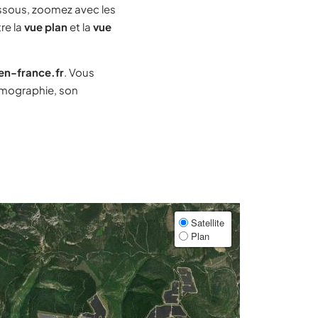
ssous, zoomez avec les
re la
vue plan
et la
vue
-en-france.fr
. Vous
émographie, son
Satellite
Plan