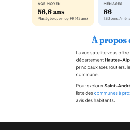
ÂGE MOYEN
MÉNAGES
56,8 ans
86
Plus âgée que moy. FR (42 ans)
1,83 pers. / mé
À propos 
La vue satellite vous off
département
Hautes-Alp
principaux axes routiers, l
commune.
Pour explorer
Saint-Andr
liste des
communes à prox
avis des habitants.