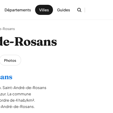
Départements
Villes
Guides
e-Rosans
-de-Rosans
Photos
sans
ion. Saint-André-de-Rosans
d'Azur. La commune
'ordre de 4 hab/km².
int-André-de-Rosans.