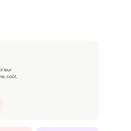
r leur
ie, coût,