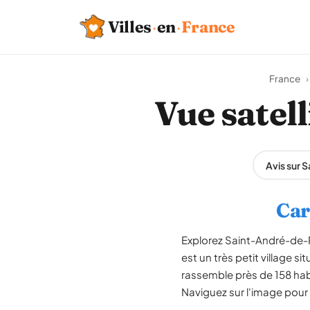
Villes
·
en
·
France
France
›
Vue satel
Avis sur
Car
Explorez Saint-André-de-R
est un très petit village
rassemble près de 158 hab
Naviguez sur l'image pour 