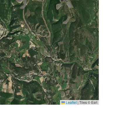
Leaflet
|
Tiles © Esri