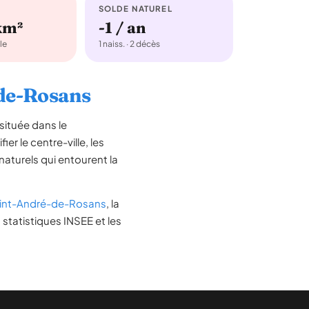
SOLDE NATUREL
km²
-1 / an
le
1 naiss. · 2 décès
-de-Rosans
 située dans le
ier le centre-ville, les
 naturels qui entourent la
int-André-de-Rosans
, la
statistiques INSEE et les