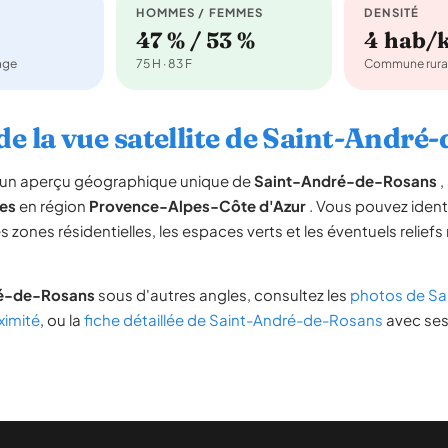
HOMMES / FEMMES
DENSITÉ
47 % / 53 %
4 hab/
nage
75 H · 83 F
Commune rura
de la vue satellite de Saint-André
re un aperçu géographique unique de
Saint-André-de-Rosans
,
es
en région
Provence-Alpes-Côte d'Azur
. Vous pouvez identif
es zones résidentielles, les espaces verts et les éventuels reliefs
é-de-Rosans
sous d'autres angles, consultez les
photos de Sa
imité
, ou la
fiche détaillée de Saint-André-de-Rosans
avec ses 