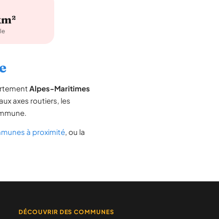
km²
le
e
artement
Alpes-Maritimes
aux axes routiers, les
commune.
munes à proximité
, ou la
DÉCOUVRIR DES COMMUNES