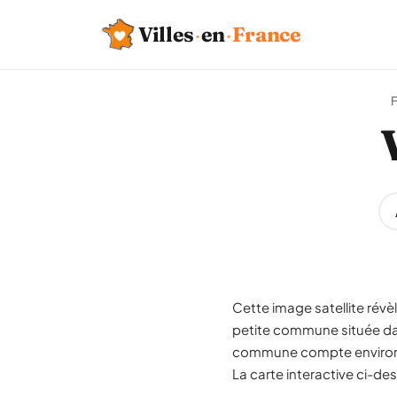
Villes
·
en
·
France
F
Cette image satellite révè
petite commune située da
commune compte environ 69
La carte interactive ci-de