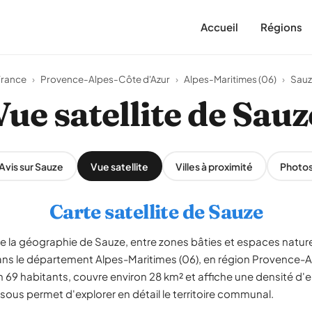
Accueil
Régions
rance
›
Provence-Alpes-Côte d'Azur
›
Alpes-Maritimes (06)
›
Sauz
Vue satellite de Sauz
Avis sur Sauze
Vue satellite
Villes à proximité
Photo
Carte satellite de Sauze
le la géographie de Sauze, entre zones bâties et espaces natur
ns le département Alpes-Maritimes (06), en région Provence-A
 habitants, couvre environ 28 km² et affiche une densité d'en
ssous permet d'explorer en détail le territoire communal.