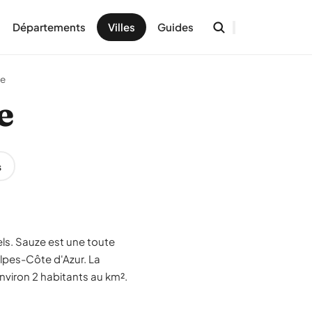
Départements
Villes
Guides
e
e
s
els. Sauze est une toute
lpes-Côte d'Azur. La
viron 2 habitants au km².