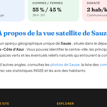
HOMMES / FEMMES
DENSITÉ
55 % / 45 %
2 hab/
age
38 H · 31 F
Commune rura
À propos de la vue satellite de Sauz
re un aperçu géographique unique de
Sauze
, située dans le dép
s-Côte d'Azur
. Vous pouvez identifier le centre-ville, les princip
espaces verts et les éventuels reliefs naturels qui entourent la 
'autres angles, consultez les
photos de Sauze
, la liste des
com
ec ses statistiques INSEE et les avis des habitants.
E SITE
EXPLORER