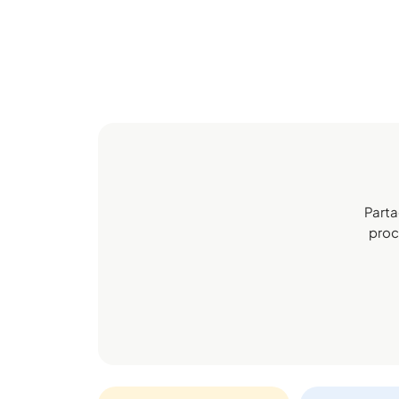
Parta
proch