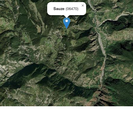
×
Sauze
(06470)