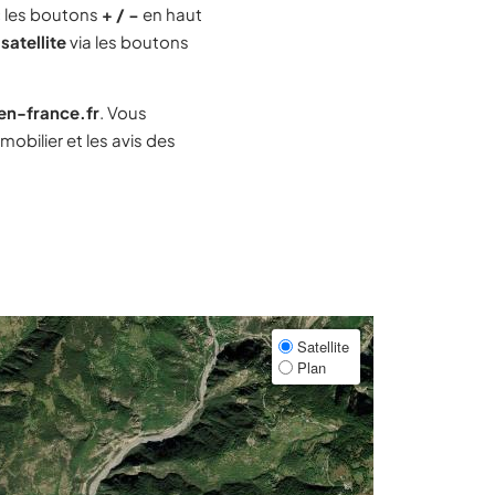
 les boutons
+ / −
en haut
satellite
via les boutons
-en-france.fr
. Vous
bilier et les avis des
Satellite
Plan