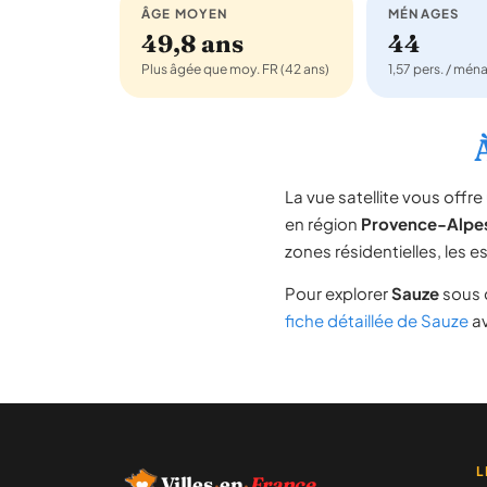
ÂGE MOYEN
MÉNAGES
49,8 ans
44
Plus âgée que moy. FR (42 ans)
1,57 pers. / mén
La vue satellite vous off
en région
Provence-Alpe
zones résidentielles, les 
Pour explorer
Sauze
sous d
fiche détaillée de Sauze
av
L
Villes
·
en
·
France