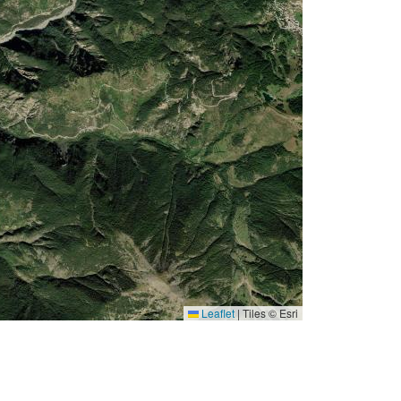
Leaflet
|
Tiles © Esri