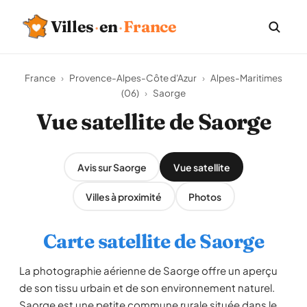
Villes
·
en
·
France
France
›
Provence-Alpes-Côte d'Azur
›
Alpes-Maritimes
(06)
›
Saorge
Vue satellite de Saorge
Avis sur Saorge
Vue satellite
Villes à proximité
Photos
Carte satellite de Saorge
La photographie aérienne de Saorge offre un aperçu
de son tissu urbain et de son environnement naturel.
Saorge est une petite commune rurale située dans le