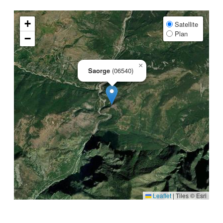
+
Satellite
Plan
−
×
Saorge
(06540)
Leaflet
|
Tiles © Esri