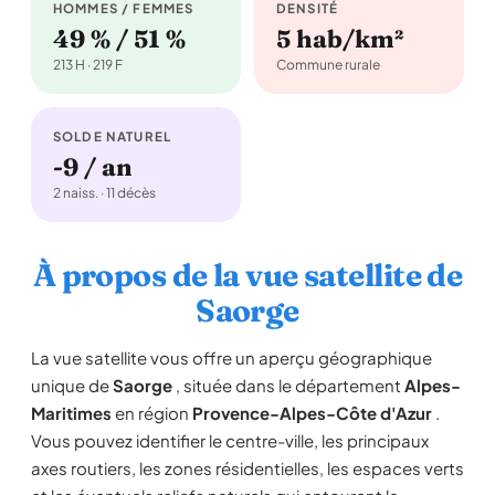
HOMMES / FEMMES
DENSITÉ
49 % / 51 %
5 hab/km²
213 H · 219 F
Commune rurale
SOLDE NATUREL
-9 / an
2 naiss. · 11 décès
À propos de la vue satellite de
Saorge
La vue satellite vous offre un aperçu géographique
unique de
Saorge
, située dans le département
Alpes-
Maritimes
en région
Provence-Alpes-Côte d'Azur
.
Vous pouvez identifier le centre-ville, les principaux
axes routiers, les zones résidentielles, les espaces verts