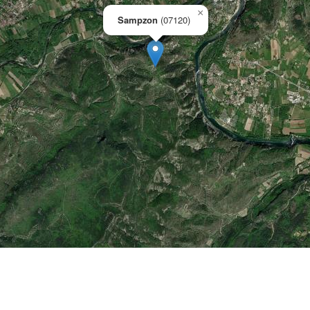
×
Sampzon
(07120)