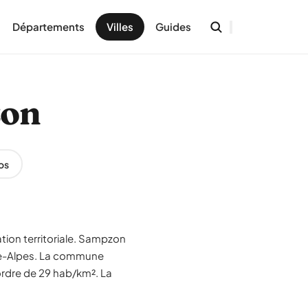
Départements
Villes
Guides
zon
os
tion territoriale. Sampzon
ône-Alpes. La commune
ordre de 29 hab/km². La