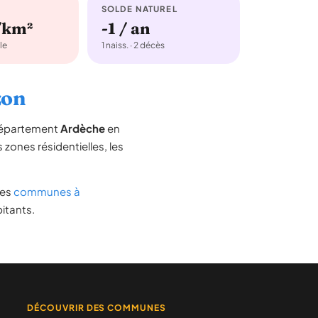
SOLDE NATUREL
/km²
-1 / an
le
1 naiss. · 2 décès
zon
 département
Ardèche
en
s zones résidentielles, les
 des
communes à
itants.
DÉCOUVRIR DES COMMUNES