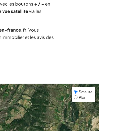
vec les boutons
+ / −
en
la
vue satellite
via les
-en-france.fr
. Vous
immobilier et les avis des
Satellite
Plan