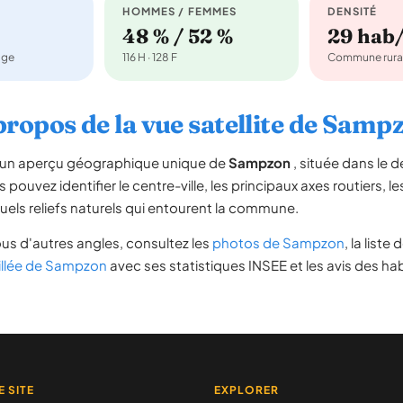
HOMMES / FEMMES
DENSITÉ
48 % / 52 %
29 hab
age
116 H · 128 F
Commune rura
propos de la vue satellite de Samp
re un aperçu géographique unique de
Sampzon
, située dans le
s pouvez identifier le centre-ville, les principaux axes routiers, le
uels reliefs naturels qui entourent la commune.
us d'autres angles, consultez les
photos de Sampzon
, la liste
illée de Sampzon
avec ses statistiques INSEE et les avis des hab
E SITE
EXPLORER