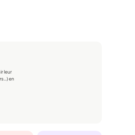
r leur
rs…) en