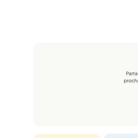
Parta
procha