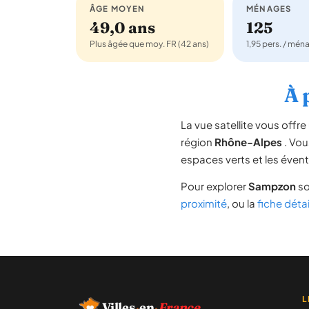
ÂGE MOYEN
MÉNAGES
49,0 ans
125
Plus âgée que moy. FR (42 ans)
1,95 pers. / mén
À 
La vue satellite vous off
région
Rhône-Alpes
. Vou
espaces verts et les évent
Pour explorer
Sampzon
so
proximité
, ou la
fiche déta
L
Villes
·
en
·
France