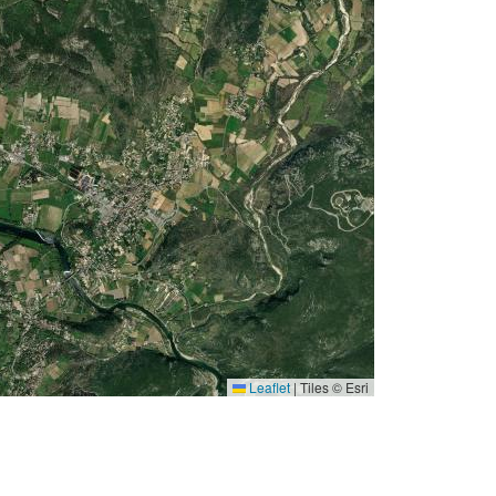
Leaflet
|
Tiles © Esri