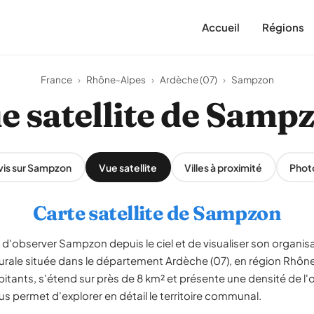
Accueil
Régions
France
›
Rhône-Alpes
›
Ardèche (07)
›
Sampzon
e satellite de Samp
vis sur Sampzon
Vue satellite
Villes à proximité
Phot
Carte satellite de Sampzon
 d'observer Sampzon depuis le ciel et de visualiser son organisa
urale située dans le département Ardèche (07), en région Rh
itants, s'étend sur près de 8 km² et présente une densité de l'
us permet d'explorer en détail le territoire communal.