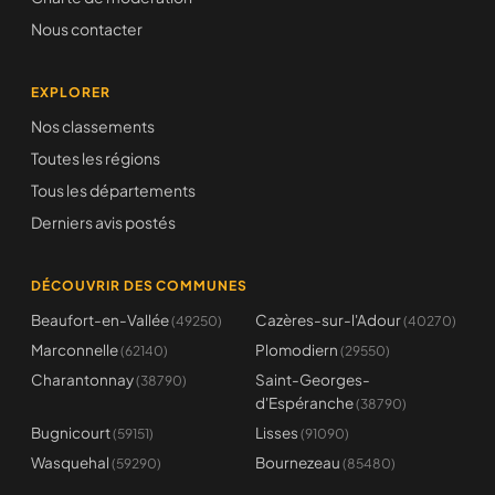
Nous contacter
EXPLORER
Nos classements
Toutes les régions
Tous les départements
Derniers avis postés
DÉCOUVRIR DES COMMUNES
Beaufort-en-Vallée
Cazères-sur-l'Adour
(49250)
(40270)
Marconnelle
Plomodiern
(62140)
(29550)
Charantonnay
Saint-Georges-
(38790)
d'Espéranche
(38790)
Bugnicourt
Lisses
(59151)
(91090)
Wasquehal
Bournezeau
(59290)
(85480)