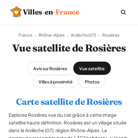
Villes
·
en
·
France
France
›
Rhône-Alpes
›
Ardèche (07)
›
Rosières
Vue satellite de Rosières
Avis sur Rosières
Vue satellite
Villes à proximité
Photos
Carte satellite de Rosières
Explorez Rosières vue du ciel grâce à cette image
satellite haute définition. Rosières est un village située
dans le Ardèche (07), région Rhône-Alpes. La
commune rassemble près de 1 307 habitants, s'étend