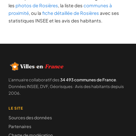
les
photos de Rosières
, la liste des
communes à
proximité
, ou la
fiche détaillée de Rosières
avec ses
statistiques INSEE et les avis des habitants.
Villes
·
en
·
France
L'annuaire collaboratif des
34 493 communes de France
.
Données INSEE, DVF, Géorisques · Avis des habitants depuis
2006.
LE SITE
Sources des données
Partenaires
Charte de modération