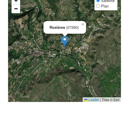
+
Satellite
Plan
−
×
Rosières
(07260)
Leaflet
|
Tiles © Esri