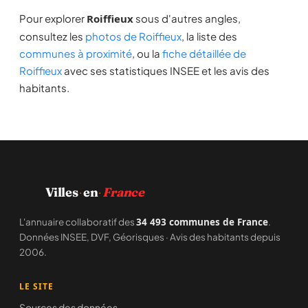
Pour explorer
Roiffieux
sous d'autres angles,
consultez les
photos de Roiffieux
, la liste des
communes à proximité
, ou la
fiche détaillée de
Roiffieux
avec ses statistiques INSEE et les avis des
habitants.
·
·
Villes
en
France
L'annuaire collaboratif des
34 493 communes de France
.
Données INSEE, DVF, Géorisques · Avis des habitants depuis
2006.
LE SITE
Sources des données