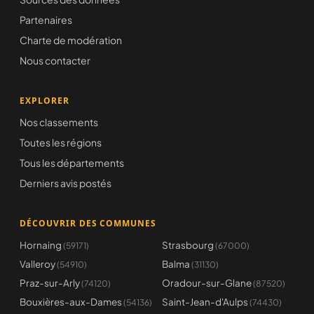
Partenaires
Charte de modération
Nous contacter
EXPLORER
Nos classements
Toutes les régions
Tous les départements
Derniers avis postés
DÉCOUVRIR DES COMMUNES
Hornaing
Strasbourg
(59171)
(67000)
Valleroy
Balma
(54910)
(31130)
Praz-sur-Arly
Oradour-sur-Glane
(74120)
(87520)
Bouxières-aux-Dames
Saint-Jean-d'Aulps
(54136)
(74430)