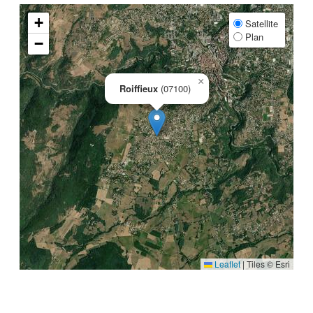
+
Satellite
Plan
−
×
Roiffieux
(07100)
Leaflet
|
Tiles © Esri