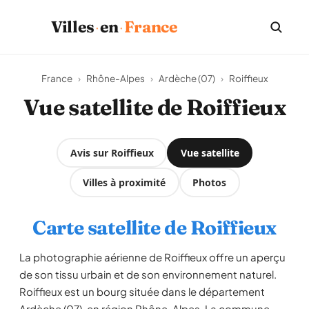
·
·
Villes
en
France
France
›
Rhône-Alpes
›
Ardèche (07)
›
Roiffieux
Vue satellite de Roiffieux
Avis sur Roiffieux
Vue satellite
Villes à proximité
Photos
Carte satellite de Roiffieux
La photographie aérienne de Roiffieux offre un aperçu
de son tissu urbain et de son environnement naturel.
Roiffieux est un bourg située dans le département
Ardèche (07), en région Rhône-Alpes. La commune