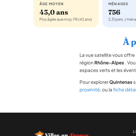
ÂGE MOYEN
MÉNAGES
43,0 ans
756
Plus âgée que moy. FR (42 ans)
2,31 pers. / mén
À p
La vue satellite vous off
région
Rhône-Alpes
. Vou
espaces verts et les évent
Pour explorer
Quintenas
s
proximité
, ou la
fiche déta
L
Villes
·
en
·
France