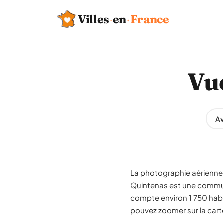
Villes
·
en
·
France
Vue
Av
La photographie aérienne 
Quintenas est une commun
compte environ 1 750 habi
pouvez zoomer sur la carte 