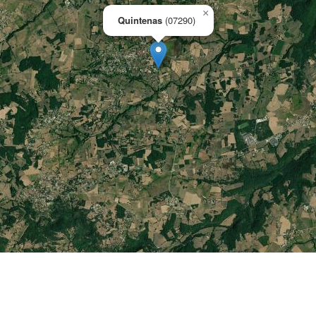
×
Quintenas
(07290)