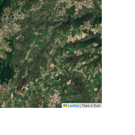
Leaflet
|
Tiles © Esri