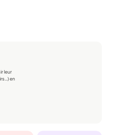
r leur
irs…) en