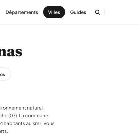
Départements
Villes
Guides
enas
os
vironnement naturel.
èche (07). La commune
24 habitants au km². Vous
rts.