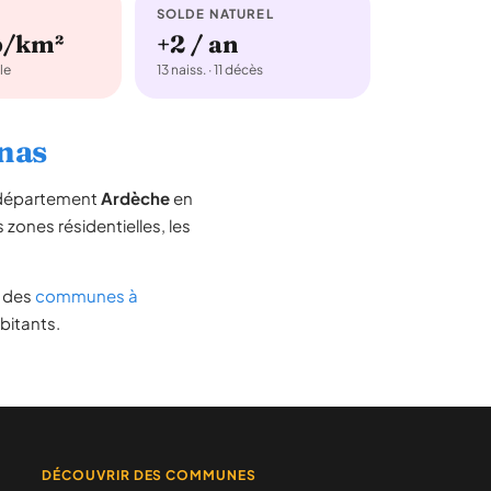
SOLDE NATUREL
b/km²
+2 / an
le
13 naiss. · 11 décès
enas
e département
Ardèche
en
s zones résidentielles, les
te des
communes à
bitants.
DÉCOUVRIR DES COMMUNES