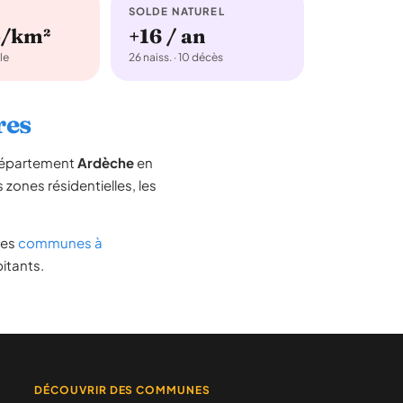
SOLDE NATUREL
b/km²
+16 / an
le
26 naiss. · 10 décès
res
 département
Ardèche
en
s zones résidentielles, les
 des
communes à
itants.
DÉCOUVRIR DES COMMUNES