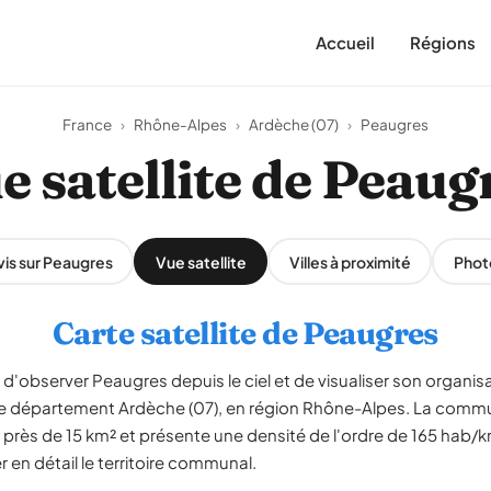
Accueil
Régions
France
›
Rhône-Alpes
›
Ardèche (07)
›
Peaugres
e satellite de Peaug
vis sur Peaugres
Vue satellite
Villes à proximité
Phot
Carte satellite de Peaugres
 d'observer Peaugres depuis le ciel et de visualiser son organisa
 le département Ardèche (07), en région Rhône-Alpes. La comm
 près de 15 km² et présente une densité de l'ordre de 165 hab/km
en détail le territoire communal.