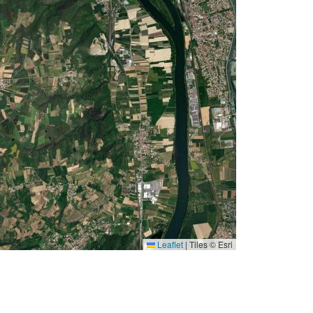
Leaflet
|
Tiles © Esri