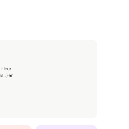
r leur
irs…) en