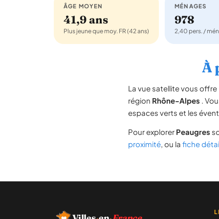
ÂGE MOYEN
MÉNAGES
41,9 ans
978
Plus jeune que moy. FR (42 ans)
2,40 pers. / mé
À 
La vue satellite vous off
région
Rhône-Alpes
. Vou
espaces verts et les évent
Pour explorer
Peaugres
so
proximité
, ou la
fiche déta
L
Villes
·
en
·
France