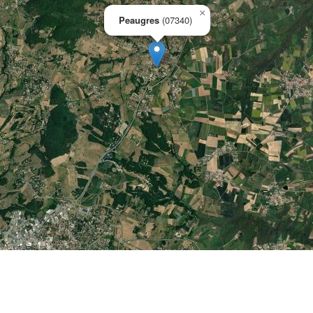
×
Peaugres
(07340)