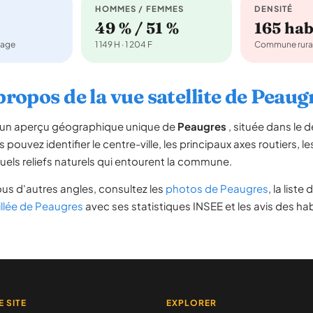
HOMMES / FEMMES
DENSITÉ
49 % / 51 %
165 ha
nage
1 149 H · 1 204 F
Commune rura
propos de la vue satellite de Peaug
re un aperçu géographique unique de
Peaugres
, située dans le
s pouvez identifier le centre-ville, les principaux axes routiers, le
uels reliefs naturels qui entourent la commune.
us d'autres angles, consultez les
photos de Peaugres
, la liste
illée de Peaugres
avec ses statistiques INSEE et les avis des hab
E SITE
EXPLORER