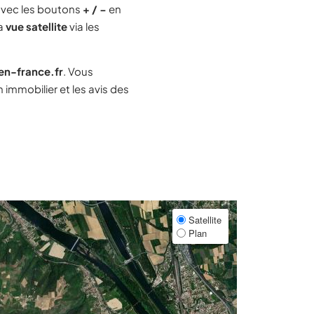
vec les boutons
+ / −
en
la
vue satellite
via les
-en-france.fr
. Vous
immobilier et les avis des
Satellite
Plan