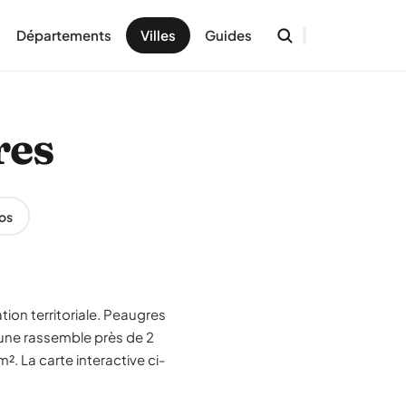
Départements
Villes
Guides
res
os
tion territoriale. Peaugres
une rassemble près de 2
². La carte interactive ci-