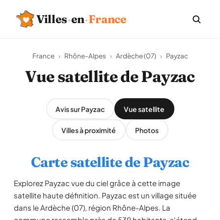
Villes
·
en
·
France
France
›
Rhône-Alpes
›
Ardèche (07)
›
Payzac
Vue satellite de Payzac
Avis sur Payzac
Vue satellite
Villes à proximité
Photos
Carte satellite de Payzac
Explorez Payzac vue du ciel grâce à cette image
satellite haute définition. Payzac est un village située
dans le Ardèche (07), région Rhône-Alpes. La
commune rassemble près de 539 habitants, s'étend