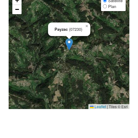
+
Satellite
Plan
−
×
Payzac
(07230)
Leaflet
|
Tiles © Esri