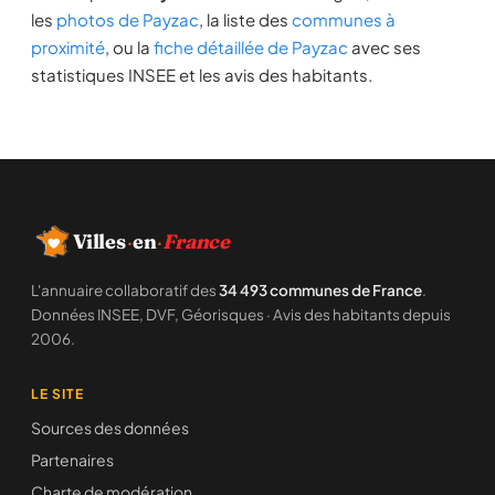
les
photos de Payzac
, la liste des
communes à
proximité
, ou la
fiche détaillée de Payzac
avec ses
statistiques INSEE et les avis des habitants.
Villes
·
en
·
France
L'annuaire collaboratif des
34 493 communes de France
.
Données INSEE, DVF, Géorisques · Avis des habitants depuis
2006.
LE SITE
Sources des données
Partenaires
Charte de modération