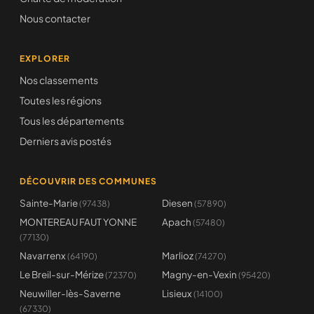
Nous contacter
EXPLORER
Nos classements
Toutes les régions
Tous les départements
Derniers avis postés
DÉCOUVRIR DES COMMUNES
Sainte-Marie
Diesen
(97438)
(57890)
MONTEREAU FAUT YONNE
Apach
(57480)
(77130)
Navarrenx
Marlioz
(64190)
(74270)
Le Breil-sur-Mérize
Magny-en-Vexin
(72370)
(95420)
Neuwiller-lès-Saverne
Lisieux
(14100)
(67330)