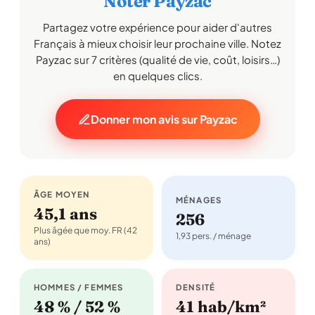
Noter Payzac
Partagez votre expérience pour aider d'autres
Français à mieux choisir leur prochaine ville. Notez
Payzac sur 7 critères (qualité de vie, coût, loisirs…)
en quelques clics.
Donner mon avis sur Payzac
ÂGE MOYEN
MÉNAGES
45,1 ans
256
Plus âgée que moy. FR (42
1,93 pers. / ménage
ans)
HOMMES / FEMMES
DENSITÉ
48 % / 52 %
41 hab/km²