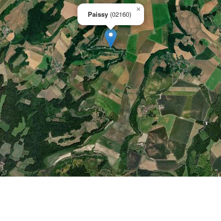
×
Paissy
(02160)