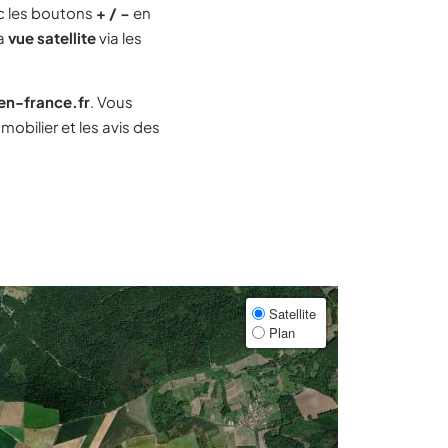
c les boutons
+ / −
en
la
vue satellite
via les
-en-france.fr
. Vous
obilier et les avis des
Satellite
Plan