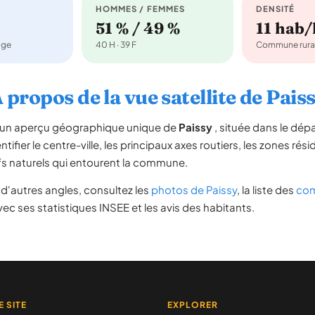
HOMMES / FEMMES
DENSITÉ
51 % / 49 %
11 hab
age
40 H · 39 F
Commune rura
 propos de la vue satellite de Pais
re un aperçu géographique unique de
Paissy
, située dans le dé
tifier le centre-ville, les principaux axes routiers, les zones rési
iefs naturels qui entourent la commune.
d'autres angles, consultez les
photos de Paissy
, la liste des
com
ec ses statistiques INSEE et les avis des habitants.
E SITE
EXPLORER