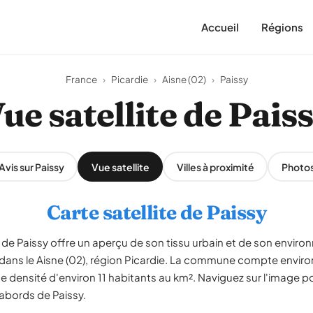
Accueil
Régions
France
›
Picardie
›
Aisne (02)
›
Paissy
ue satellite de Pais
Avis sur Paissy
Vue satellite
Villes à proximité
Photo
Carte satellite de Paissy
de Paissy offre un aperçu de son tissu urbain et de son environ
ée dans le Aisne (02), région Picardie. La commune compte envir
e densité d'environ 11 habitants au km². Naviguez sur l'image pou
 abords de Paissy.