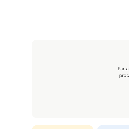
Parta
proch