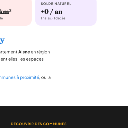
SOLDE NATUREL
/km²
+0 / an
le
1 naiss. · 1 décès
sy
partement
Aisne
en région
dentielles, les espaces
munes à proximité
, ou la
DÉCOUVRIR DES COMMUNES