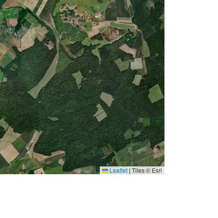
Leaflet
|
Tiles © Esri