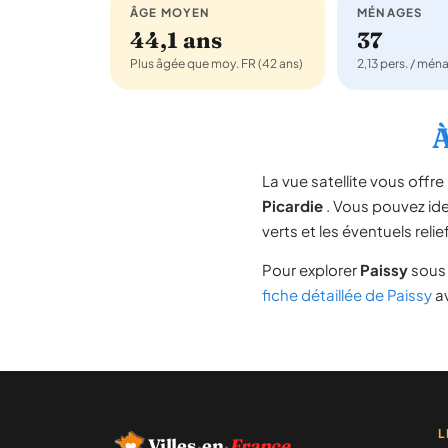
ÂGE MOYEN
MÉNAGES
44,1 ans
37
Plus âgée que moy. FR (42 ans)
2,13 pers. / mén
À
La vue satellite vous off
Picardie
. Vous pouvez iden
verts et les éventuels rel
Pour explorer
Paissy
sous 
fiche détaillée de Paissy
av
L
Villes
·
en
·
France