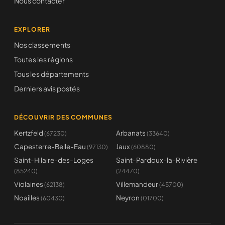
Nous contacter
EXPLORER
Nos classements
Toutes les régions
Tous les départements
Derniers avis postés
DÉCOUVRIR DES COMMUNES
Kertzfeld
Arbanats
(67230)
(33640)
Capesterre-Belle-Eau
Jaux
(97130)
(60880)
Saint-Hilaire-des-Loges
Saint-Pardoux-la-Rivière
(85240)
(24470)
Violaines
Villemandeur
(62138)
(45700)
Noailles
Neyron
(60430)
(01700)