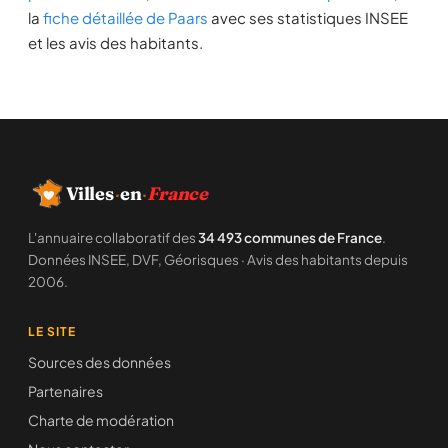
la
fiche détaillée de Paars
avec ses statistiques INSEE
et les avis des habitants.
Villes
·
en
·
France
L'annuaire collaboratif des
34 493 communes de France
.
Données INSEE, DVF, Géorisques · Avis des habitants depuis
2006.
LE SITE
Sources des données
Partenaires
Charte de modération