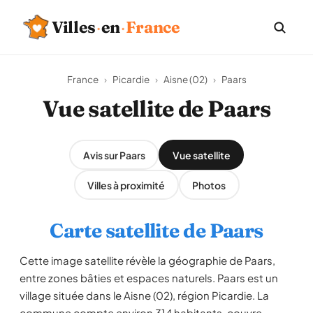
Villes
·
en
·
France
France
›
Picardie
›
Aisne (02)
›
Paars
Vue satellite de Paars
Avis sur Paars
Vue satellite
Villes à proximité
Photos
Carte satellite de Paars
Cette image satellite révèle la géographie de Paars,
entre zones bâties et espaces naturels. Paars est un
village située dans le Aisne (02), région Picardie. La
commune compte environ 314 habitants, couvre