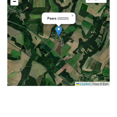
−
×
Paars
(02220)
Leaflet
|
Tiles © Esri