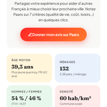
Partagez votre expérience pour aider d'autres
Français à mieux choisir leur prochaine ville. Notez
Paars sur 7 critères (qualité de vie, coût, loisirs…)
en quelques clics.
Donner mon avis sur Paars
ÂGE MOYEN
MÉNAGES
39,3 ans
132
Plus jeune que moy. FR (42
2,38 pers. / ménage
ans)
HOMMES / FEMMES
DENSITÉ
54 % / 46 %
60 hab/km²
171 H · 143 F
Commune rurale