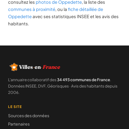
consultez les
photos de Oppedette
, la liste des
communes à proximité
, ou la
fiche détaillée de
Oppedette
avec ses statistiques INSEE et les avis des
habitants.
Villes
·
en
·
France
L'annuaire collaboratif des
34 493 communes de France
.
Données INSEE, DVF, Géorisques · Avis des habitants depuis
2006.
LE SITE
Sources des données
Partenaires