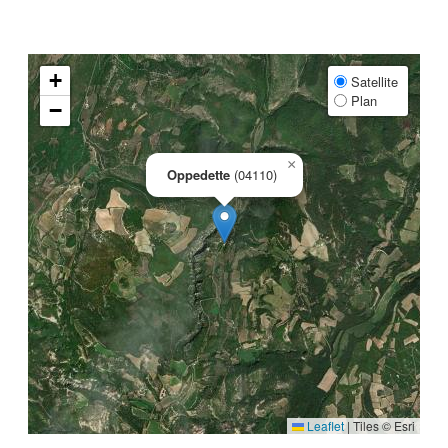
+
Satellite
Plan
−
×
Oppedette
(04110)
Leaflet
|
Tiles © Esri