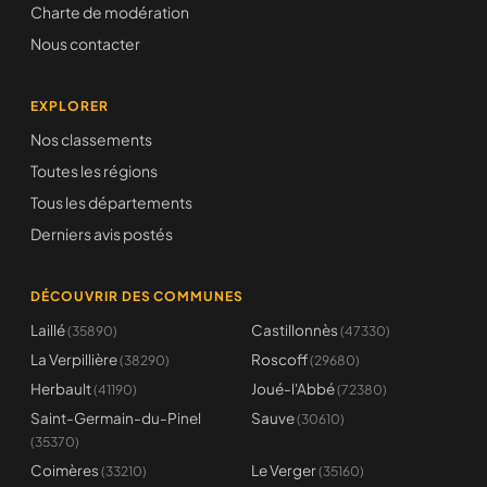
Charte de modération
Nous contacter
EXPLORER
Nos classements
Toutes les régions
Tous les départements
Derniers avis postés
DÉCOUVRIR DES COMMUNES
Laillé
Castillonnès
(35890)
(47330)
La Verpillière
Roscoff
(38290)
(29680)
Herbault
Joué-l'Abbé
(41190)
(72380)
Saint-Germain-du-Pinel
Sauve
(30610)
(35370)
Coimères
Le Verger
(33210)
(35160)