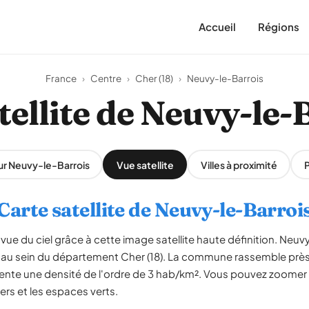
Accueil
Régions
France
›
Centre
›
Cher (18)
›
Neuvy-le-Barrois
tellite de Neuvy-le-
sur Neuvy-le-Barrois
Vue satellite
Villes à proximité
Carte satellite de Neuvy-le-Barroi
vue du ciel grâce à cette image satellite haute définition. Neuvy
au sein du département Cher (18). La commune rassemble près 
sente une densité de l'ordre de 3 hab/km². Vous pouvez zoomer s
iers et les espaces verts.