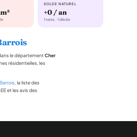
SOLDE NATUREL
km²
+0 / an
le
1 naiss. · 1 décès
Barrois
 dans le département
Cher
nes résidentielles, les
Barrois
, la liste des
EE et les avis des