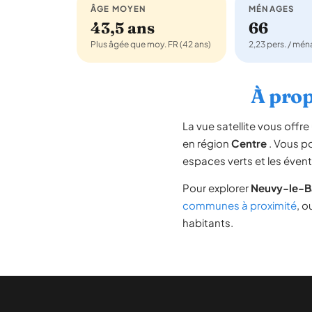
ÂGE MOYEN
MÉNAGES
43,5 ans
66
Plus âgée que moy. FR (42 ans)
2,23 pers. / mé
À prop
La vue satellite vous off
en région
Centre
. Vous po
espaces verts et les évent
Pour explorer
Neuvy-le-B
communes à proximité
, o
habitants.