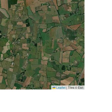
Leaflet
|
Tiles © Esri