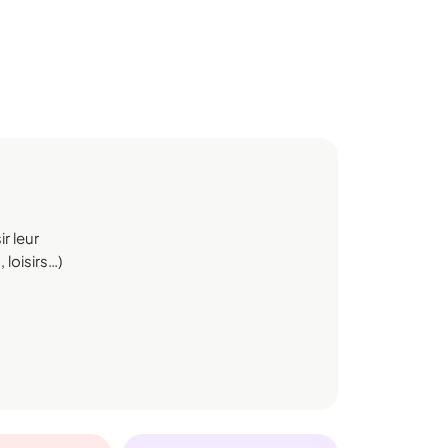
r leur
 loisirs…)