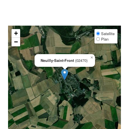
+
Satellite
Plan
−
×
Neuilly-Saint-Front
(02470)