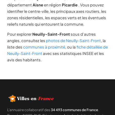
département
Aisne
en région
Picardie
. Vous pouvez
identifier le centre-ville, les principaux axes routiers, les
zones résidentielles, les espaces verts et les éventuels
reliefs naturels qui entourent la commune.
Pour explorer
Neuilly-Saint-Front
sous d'autres
angles, consultez les
photos de Neuilly-Saint-Front
, la
liste des
communes à proximité
, ou la
fiche détaillée de
Neuilly-Saint-Front
avec ses statistiques INSEE et les
avis des habitants.
Villes
·
en
·
France
L'annuaire collaboratif des
34 493 communes de France
.