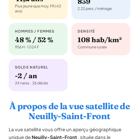
839
Plus jeune que moy. FR (42
2,32 pers. / ménage
ans)
HOMMES / FEMMES
DENSITÉ
48 % / 52 %
108 hab/km²
956 H · 1 024 F
Commune rurale
SOLDE NATUREL
-2 / an
24 naiss. · 26 décès
À propos de la vue satellite de
Neuilly-Saint-Front
La vue satellite vous offre un aperçu géographique
unique de
Neuilly-Saint-Front
, située dans le