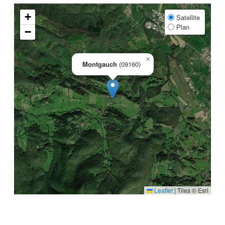
+
Satellite
Plan
−
×
Montgauch
(09160)
Leaflet
|
Tiles © Esri