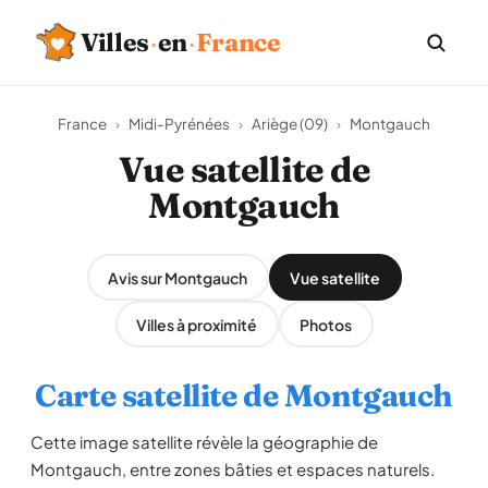
Villes
·
en
·
France
France
›
Midi-Pyrénées
›
Ariège (09)
›
Montgauch
Vue satellite de
Montgauch
Avis sur Montgauch
Vue satellite
Villes à proximité
Photos
Carte satellite de Montgauch
Cette image satellite révèle la géographie de
Montgauch, entre zones bâties et espaces naturels.