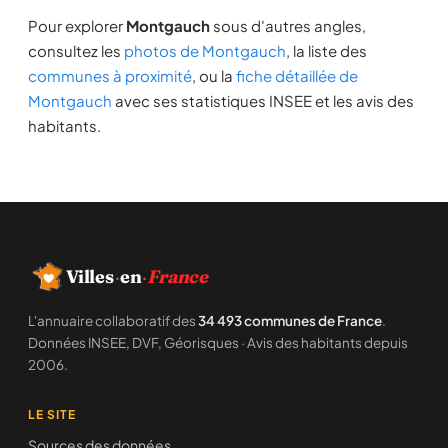
Pour explorer
Montgauch
sous d'autres angles,
consultez les
photos de Montgauch
, la liste des
communes à proximité
, ou la
fiche détaillée de
Montgauch
avec ses statistiques INSEE et les avis des
habitants.
Villes
·
en
·
France
L'annuaire collaboratif des
34 493 communes de France
.
Données INSEE, DVF, Géorisques · Avis des habitants depuis
2006.
LE SITE
Sources des données