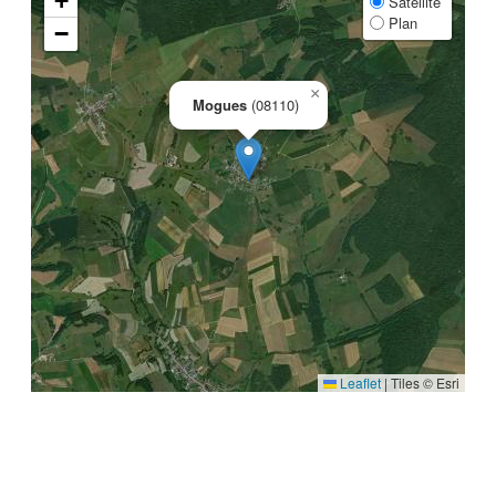
+
Satellite
Plan
−
×
Mogues
(08110)
Leaflet
|
Tiles © Esri