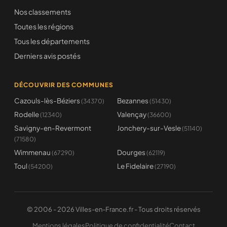
Nos classements
Toutes les régions
Tous les départements
Derniers avis postés
DÉCOUVRIR DES COMMUNES
Cazouls-lès-Béziers
Bezannes
(34370)
(51430)
Rodelle
Valençay
(12340)
(36600)
Savigny-en-Revermont
Jonchery-sur-Vesle
(51140)
(71580)
Wimmenau
Dourges
(67290)
(62119)
Toul
Le Fidelaire
(54200)
(27190)
© 2006 - 2026 Villes-en-France.fr - Tous droits réservés
Mentions légales
Politique de confidentialité
Contact