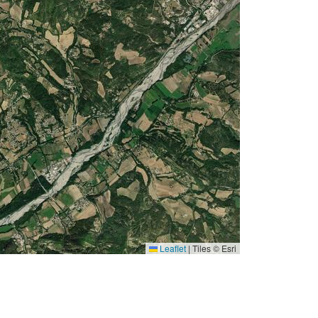
Leaflet
|
Tiles © Esri