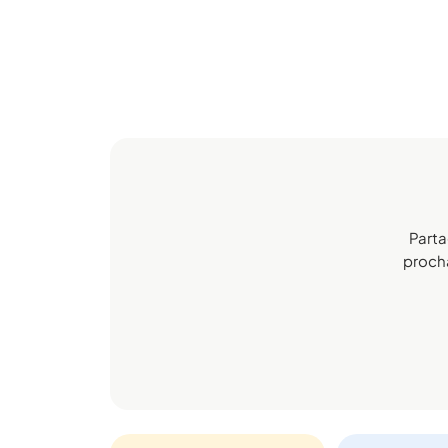
Parta
procha