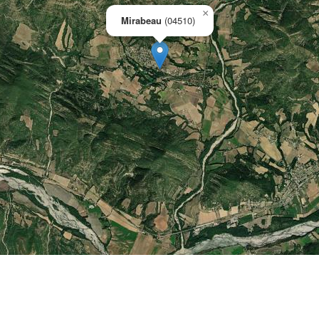
×
Mirabeau
(04510)