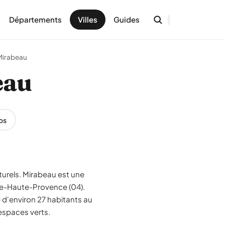
Départements
Villes
Guides
Mirabeau
eau
os
turels. Mirabeau est une
de-Haute-Provence (04).
d'environ 27 habitants au
 espaces verts.