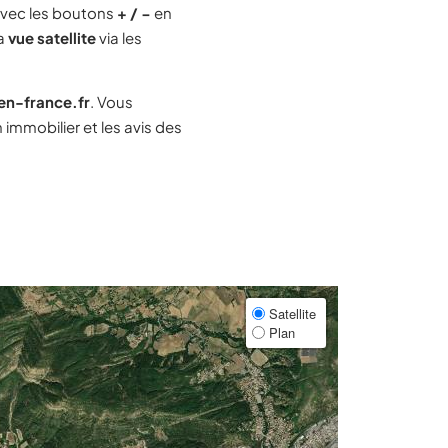
vec les boutons
+ / −
en
la
vue satellite
via les
-en-france.fr
. Vous
immobilier et les avis des
Satellite
Plan