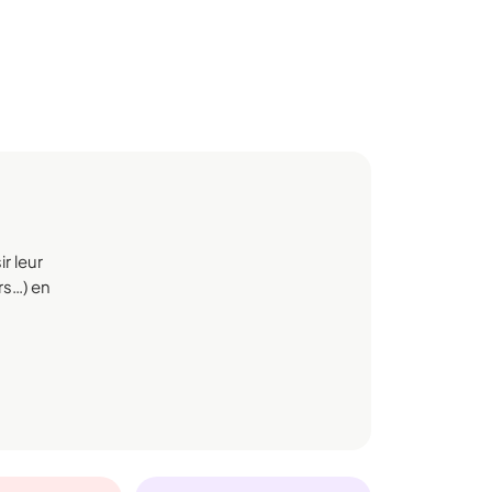
r leur
rs…) en