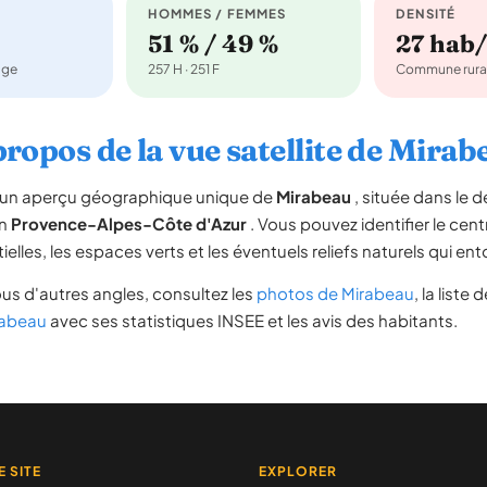
HOMMES / FEMMES
DENSITÉ
51 % / 49 %
27 hab
age
257 H · 251 F
Commune rura
propos de la vue satellite de Mirab
re un aperçu géographique unique de
Mirabeau
, située dans le
on
Provence-Alpes-Côte d'Azur
. Vous pouvez identifier le centr
tielles, les espaces verts et les éventuels reliefs naturels qui 
us d'autres angles, consultez les
photos de Mirabeau
, la liste 
irabeau
avec ses statistiques INSEE et les avis des habitants.
E SITE
EXPLORER