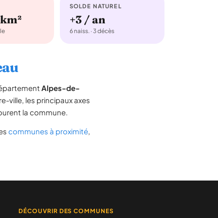
SOLDE NATUREL
/km²
+3 / an
le
6 naiss. · 3 décès
eau
 département
Alpes-de-
e-ville, les principaux axes
entourent la commune.
des
communes à proximité
,
DÉCOUVRIR DES COMMUNES