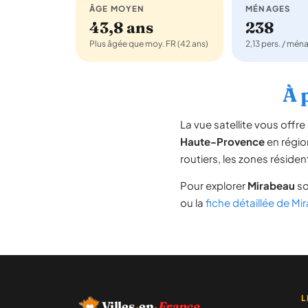
ÂGE MOYEN
MÉNAGES
43,8 ans
238
Plus âgée que moy. FR (42 ans)
2,13 pers. / mén
À 
La vue satellite vous off
Haute-Provence
en régi
routiers, les zones résiden
Pour explorer
Mirabeau
so
ou la
fiche détaillée de M
L
Villes
·
en
·
France