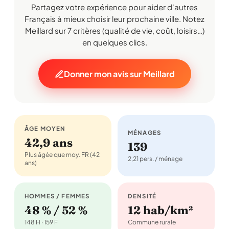
Partagez votre expérience pour aider d'autres
Français à mieux choisir leur prochaine ville. Notez
Meillard sur 7 critères (qualité de vie, coût, loisirs…)
en quelques clics.
Donner mon avis sur Meillard
ÂGE MOYEN
MÉNAGES
42,9 ans
139
Plus âgée que moy. FR (42
2,21 pers. / ménage
ans)
HOMMES / FEMMES
DENSITÉ
48 % / 52 %
12 hab/km²
148 H · 159 F
Commune rurale