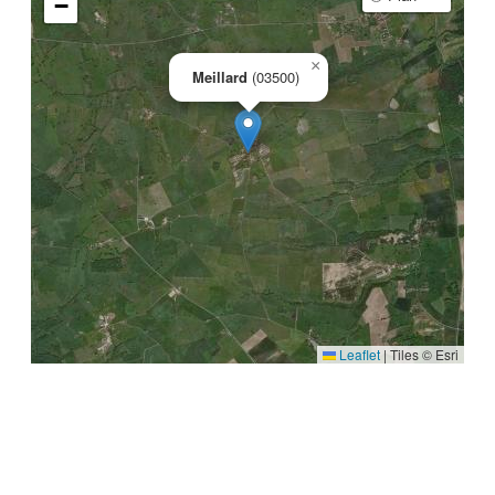
−
×
Meillard
(03500)
Leaflet
|
Tiles © Esri