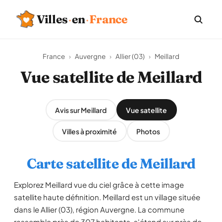
Villes
·
en
·
France
France
›
Auvergne
›
Allier (03)
›
Meillard
Vue satellite de Meillard
Avis sur Meillard
Vue satellite
Villes à proximité
Photos
Carte satellite de Meillard
Explorez Meillard vue du ciel grâce à cette image
satellite haute définition. Meillard est un village située
dans le Allier (03), région Auvergne. La commune
rassemble près de 307 habitants, s'étend sur près de