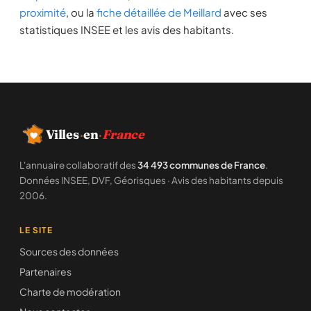
proximité
, ou la
fiche détaillée de Meillard
avec ses
statistiques INSEE et les avis des habitants.
Villes
·
en
·
France
L'annuaire collaboratif des
34 493 communes de France
.
Données INSEE, DVF, Géorisques · Avis des habitants depuis
2006.
LE SITE
Sources des données
Partenaires
Charte de modération