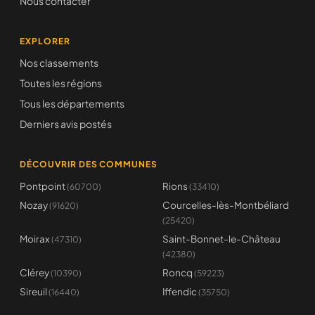
Nous contacter
EXPLORER
Nos classements
Toutes les régions
Tous les départements
Derniers avis postés
DÉCOUVRIR DES COMMUNES
Pontpoint
Rions
(60700)
(33410)
Nozay
Courcelles-lès-Montbéliard
(91620)
(25420)
Moirax
Saint-Bonnet-le-Château
(47310)
(42380)
Clérey
Roncq
(10390)
(59223)
Sireuil
Iffendic
(16440)
(35750)