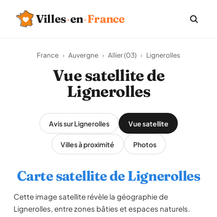
Villes
·
en
·
France
France
›
Auvergne
›
Allier (03)
›
Lignerolles
Vue satellite de
Lignerolles
Avis sur Lignerolles
Vue satellite
Villes à proximité
Photos
Carte satellite de Lignerolles
Cette image satellite révèle la géographie de
Lignerolles, entre zones bâties et espaces naturels.