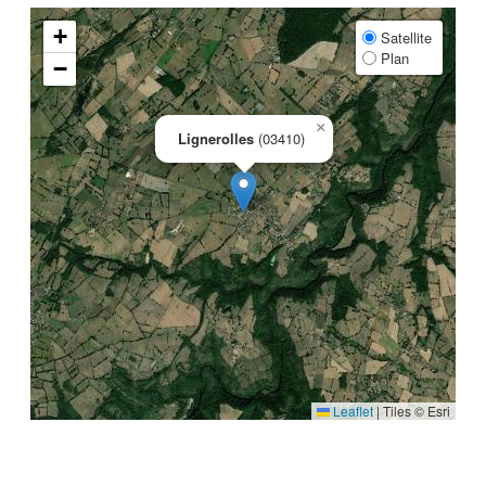
+
Satellite
Plan
−
×
Lignerolles
(03410)
Leaflet
|
Tiles © Esri