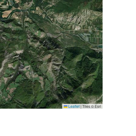
Leaflet
|
Tiles © Esri