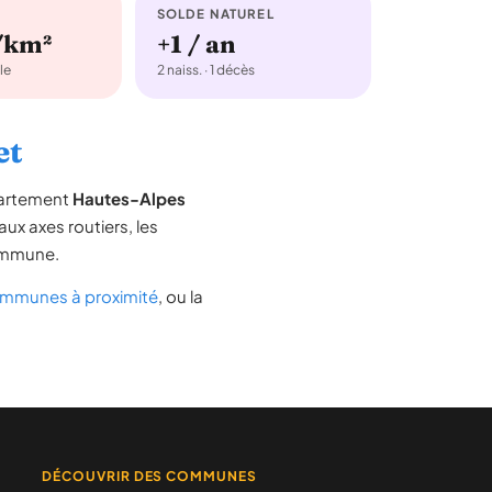
SOLDE NATUREL
/km²
+1 / an
le
2 naiss. · 1 décès
et
partement
Hautes-Alpes
aux axes routiers, les
commune.
mmunes à proximité
, ou la
DÉCOUVRIR DES COMMUNES