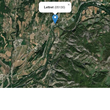
×
Lettret
(05130)