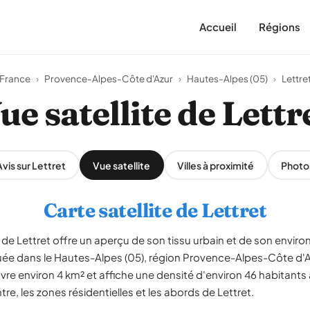
Accueil
Régions
France
›
Provence-Alpes-Côte d'Azur
›
Hautes-Alpes (05)
›
Lettre
ue satellite de Lettr
Avis sur Lettret
Vue satellite
Villes à proximité
Photo
Carte satellite de Lettret
e Lettret offre un aperçu de son tissu urbain et de son enviro
 située dans le Hautes-Alpes (05), région Provence-Alpes-Côte
vre environ 4 km² et affiche une densité d'environ 46 habitants
tre, les zones résidentielles et les abords de Lettret.