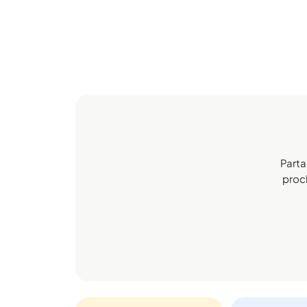
Parta
proch