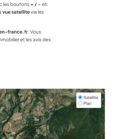
c les boutons
+ / −
en
la
vue satellite
via les
-en-france.fr
. Vous
obilier et les avis des
Satellite
Plan