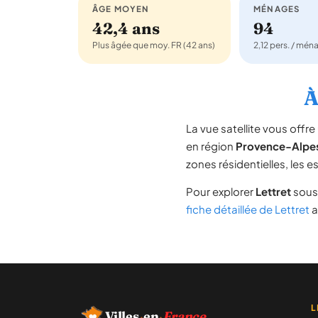
ÂGE MOYEN
MÉNAGES
42,4 ans
94
Plus âgée que moy. FR (42 ans)
2,12 pers. / mén
À
La vue satellite vous off
en région
Provence-Alpe
zones résidentielles, les 
Pour explorer
Lettret
sous 
fiche détaillée de Lettret
a
L
Villes
·
en
·
France