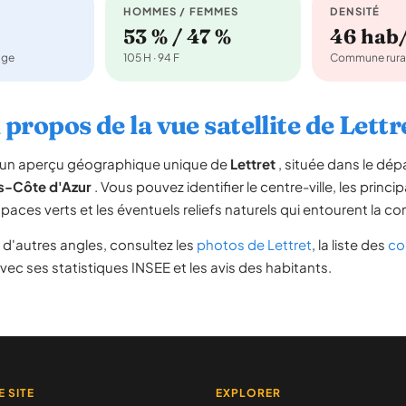
HOMMES / FEMMES
DENSITÉ
53 % / 47 %
46 hab
age
105 H · 94 F
Commune rura
 propos de la vue satellite de Lettr
re un aperçu géographique unique de
Lettret
, située dans le dé
s-Côte d'Azur
. Vous pouvez identifier le centre-ville, les princip
espaces verts et les éventuels reliefs naturels qui entourent la 
d'autres angles, consultez les
photos de Lettret
, la liste des
co
vec ses statistiques INSEE et les avis des habitants.
E SITE
EXPLORER