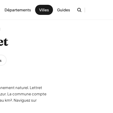
Départements
Villes
Guides
t
et
s
nnement naturel. Lettret
 d'Azur. La commune compte
 au km². Naviguez sur