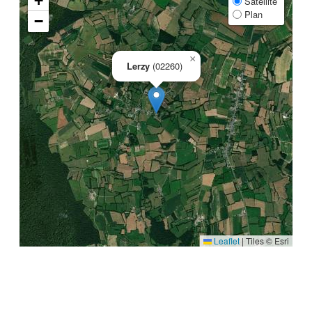
+
Satellite
Plan
−
×
Lerzy
(02260)
Leaflet
|
Tiles © Esri