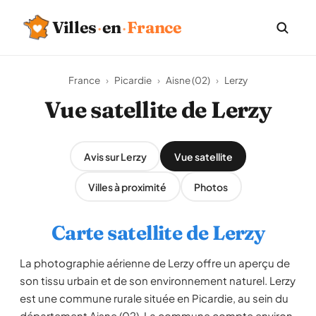
Villes
·
en
·
France
France
›
Picardie
›
Aisne (02)
›
Lerzy
Vue satellite de Lerzy
Avis sur Lerzy
Vue satellite
Villes à proximité
Photos
Carte satellite de Lerzy
La photographie aérienne de Lerzy offre un aperçu de
son tissu urbain et de son environnement naturel. Lerzy
est une commune rurale située en Picardie, au sein du
département Aisne (02). La commune compte environ