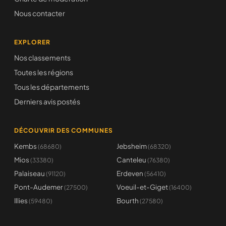
Nous contacter
EXPLORER
Nos classements
Toutes les régions
Tous les départements
Derniers avis postés
DÉCOUVRIR DES COMMUNES
Kembs
Jebsheim
(68680)
(68320)
Mios
Canteleu
(33380)
(76380)
Palaiseau
Erdeven
(91120)
(56410)
Pont-Audemer
Voeuil-et-Giget
(27500)
(16400)
Illies
Bourth
(59480)
(27580)