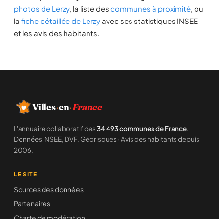
photos de Lerzy
, la liste des
communes à proximité
, ou
la
fiche détaillée de Lerzy
avec ses statistiques INSEE
et les avis des habitants.
Villes
·
en
·
France
L'annuaire collaboratif des
34 493 communes de France
.
Données INSEE, DVF, Géorisques · Avis des habitants depuis
2006.
LE SITE
Sources des données
Partenaires
Charte de modération