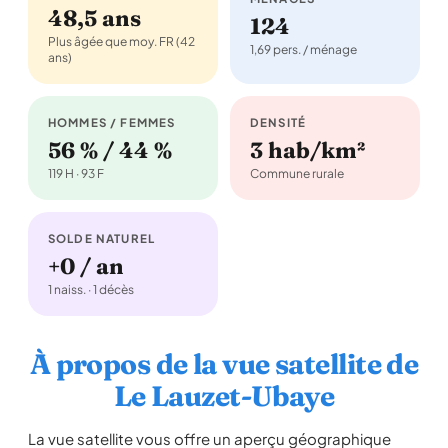
48,5 ans
124
Plus âgée que moy. FR (42
1,69 pers. / ménage
ans)
HOMMES / FEMMES
DENSITÉ
56 % / 44 %
3 hab/km²
119 H · 93 F
Commune rurale
SOLDE NATUREL
+0 / an
1 naiss. · 1 décès
À propos de la vue satellite de
Le Lauzet-Ubaye
La vue satellite vous offre un aperçu géographique