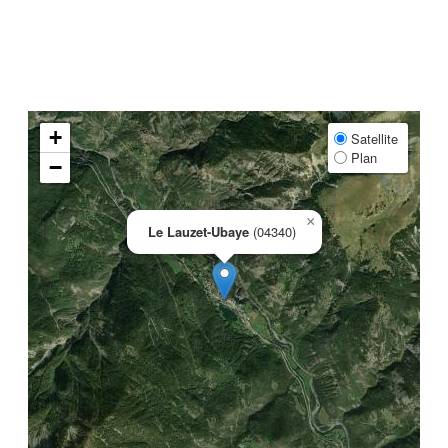
+
Satellite
Plan
−
×
Le Lauzet-Ubaye
(04340)