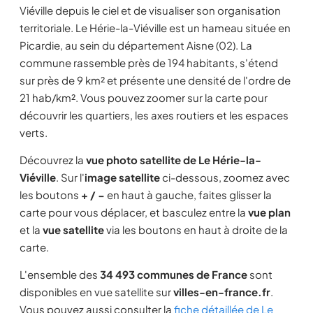
Viéville depuis le ciel et de visualiser son organisation
territoriale. Le Hérie-la-Viéville est un hameau située en
Picardie, au sein du département Aisne (02). La
commune rassemble près de 194 habitants, s'étend
sur près de 9 km² et présente une densité de l'ordre de
21 hab/km². Vous pouvez zoomer sur la carte pour
découvrir les quartiers, les axes routiers et les espaces
verts.
Découvrez la
vue photo satellite de Le Hérie-la-
Viéville
. Sur l'
image satellite
ci-dessous, zoomez avec
les boutons
+ / −
en haut à gauche, faites glisser la
carte pour vous déplacer, et basculez entre la
vue plan
et la
vue satellite
via les boutons en haut à droite de la
carte.
L'ensemble des
34 493 communes de France
sont
disponibles en vue satellite sur
villes-en-france.fr
.
Vous pouvez aussi consulter la
fiche détaillée de Le