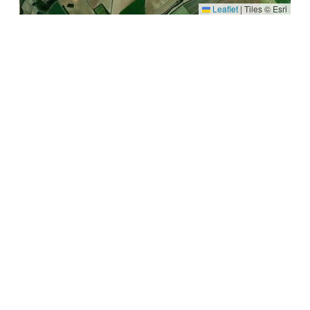
Leaflet
|
Tiles © Esri