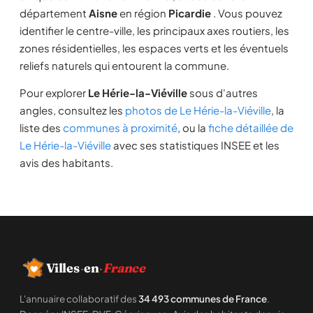
département
Aisne
en région
Picardie
. Vous pouvez
identifier le centre-ville, les principaux axes routiers, les
zones résidentielles, les espaces verts et les éventuels
reliefs naturels qui entourent la commune.
Pour explorer
Le Hérie-la-Viéville
sous d'autres
angles, consultez les
photos de Le Hérie-la-Viéville
, la
liste des
communes à proximité
, ou la
fiche détaillée de
Le Hérie-la-Viéville
avec ses statistiques INSEE et les
avis des habitants.
Villes
·
en
·
France
L'annuaire collaboratif des
34 493 communes de France
.