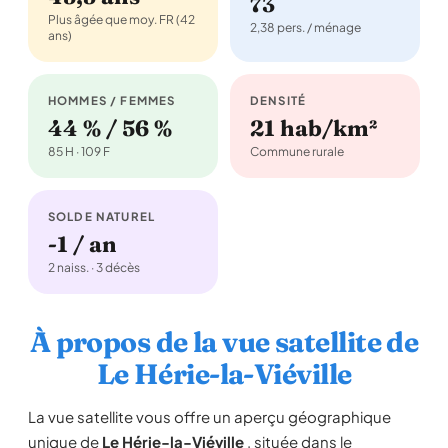
73
Plus âgée que moy. FR (42
2,38 pers. / ménage
ans)
HOMMES / FEMMES
DENSITÉ
44 % / 56 %
21 hab/km²
85 H · 109 F
Commune rurale
SOLDE NATUREL
-1 / an
2 naiss. · 3 décès
À propos de la vue satellite de
Le Hérie-la-Viéville
La vue satellite vous offre un aperçu géographique
unique de
Le Hérie-la-Viéville
, située dans le