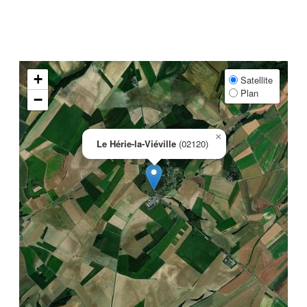
+
Satellite
Plan
−
×
Le Hérie-la-Viéville
(02120)