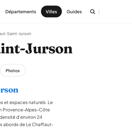
Départements
Villes
Guides
aut-Saint-Jurson
aint-Jurson
Photos
urson
es et espaces naturels. Le
ion Provence-Alpes-Côte
densité d'environ 24
les abords de Le Chaffaut-