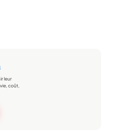
n
r leur
vie, coût,