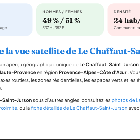
HOMMES / FEMMES
DENSITÉ
49 % / 51 %
24 hab
nage
337 H · 352 F
Commune rura
 la vue satellite de Le Chaffaut-
re un aperçu géographique unique de
Le Chaffaut-Saint-Jurson
Haute-Provence
en région
Provence-Alpes-Côte d'Azur
. Vous
 axes routiers, les zones résidentielles, les espaces verts et les 
.
-Saint-Jurson
sous d'autres angles, consultez les
photos de L
oximité
, ou la
fiche détaillée de Le Chaffaut-Saint-Jurson
avec 