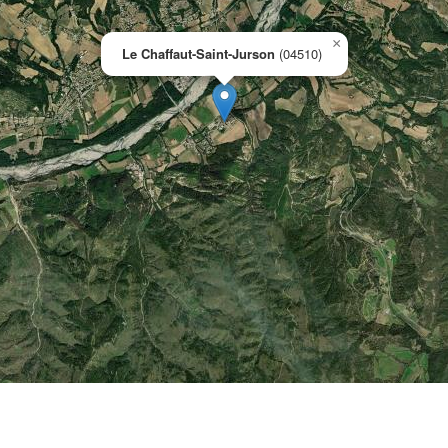
×
Le Chaffaut-Saint-Jurson
(04510)