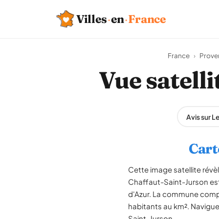
Villes
·
en
·
France
France
›
Prove
Vue satell
Avis sur 
Cart
Cette image satellite révè
Chaffaut-Saint-Jurson est
d'Azur. La commune compte
habitants au km². Naviguez
Saint-Jurson.