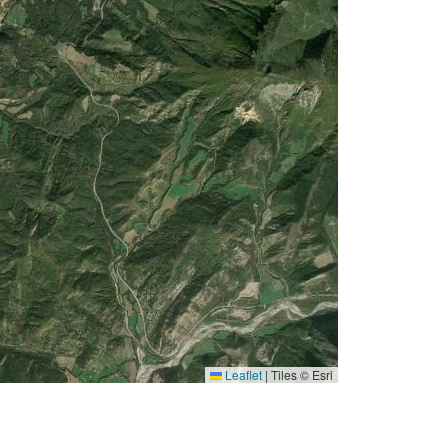
Leaflet
|
Tiles © Esri