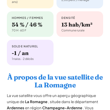
ans)
HOMMES / FEMMES
DENSITÉ
54 % / 46 %
13 hab/km²
70 H · 60 F
Commune rurale
SOLDE NATUREL
-1 / an
1 naiss. · 2 décès
À propos de la vue satellite de
La Romagne
La vue satellite vous offre un aperçu géographique
unique de
La Romagne
, située dans le département
Ardennes
en région
Champagne-Ardenne
. Vous