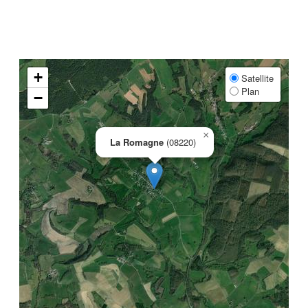
+
Satellite
Plan
−
×
La Romagne
(08220)