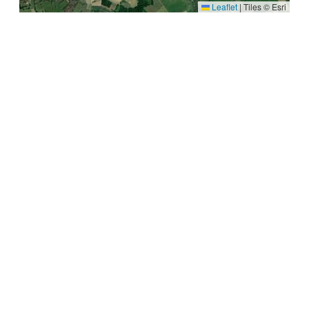
Leaflet
|
Tiles © Esri