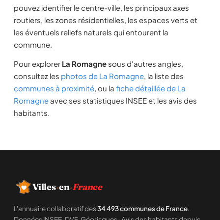
pouvez identifier le centre-ville, les principaux axes
routiers, les zones résidentielles, les espaces verts et
les éventuels reliefs naturels qui entourent la
commune.
Pour explorer
La Romagne
sous d'autres angles,
consultez les
photos de La Romagne
, la liste des
communes à proximité
, ou la
fiche détaillée de La
Romagne
avec ses statistiques INSEE et les avis des
habitants.
Villes
·
en
·
France
L'annuaire collaboratif des
34 493 communes de France
.
Données INSEE, DVF, Géorisques · Avis des habitants depuis