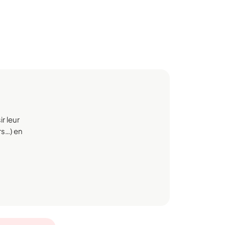
r leur
rs…) en