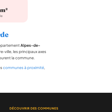
km²
le
rde
département
Alpes-de-
e-ville, les principaux axes
entourent la commune.
es
communes à proximité
,
DÉCOUVRIR DES COMMUNES