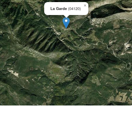
×
La Garde
(04120)