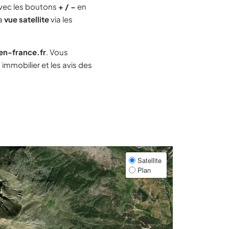
vec les boutons
+ / −
en
la
vue satellite
via les
-en-france.fr
. Vous
mmobilier et les avis des
Satellite
Plan