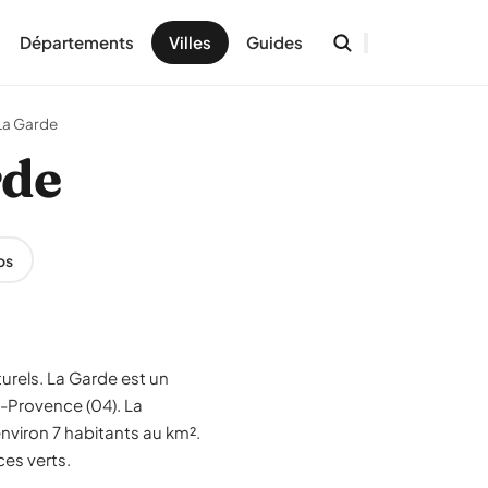
Départements
Villes
Guides
La Garde
rde
os
urels. La Garde est un
-Provence (04). La
nviron 7 habitants au km².
ces verts.