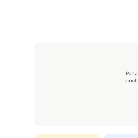
Parta
procha