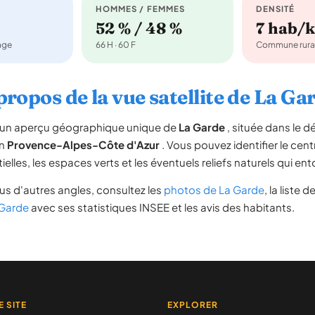
HOMMES / FEMMES
DENSITÉ
52 % / 48 %
7 hab/
nage
66 H · 60 F
Commune rura
propos de la vue satellite de La Ga
re un aperçu géographique unique de
La Garde
, située dans le 
on
Provence-Alpes-Côte d'Azur
. Vous pouvez identifier le centr
tielles, les espaces verts et les éventuels reliefs naturels qui 
s d'autres angles, consultez les
photos de La Garde
, la liste d
 Garde
avec ses statistiques INSEE et les avis des habitants.
E SITE
EXPLORER