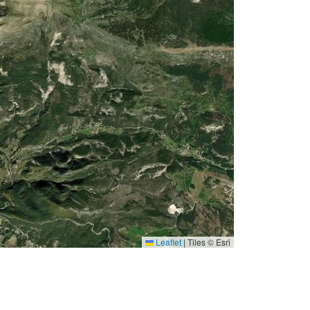
Leaflet
|
Tiles © Esri