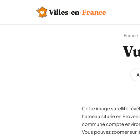
Villes
·
en
·
France
France
Vu
A
Cette image satellite révè
hameau située en Provenc
commune compte environ 12
Vous pouvez zoomer sur la 