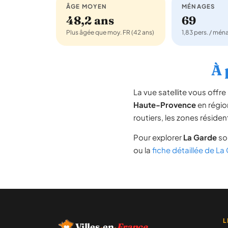
ÂGE MOYEN
MÉNAGES
48,2 ans
69
Plus âgée que moy. FR (42 ans)
1,83 pers. / mé
À 
La vue satellite vous off
Haute-Provence
en régi
routiers, les zones résiden
Pour explorer
La Garde
sou
ou la
fiche détaillée de La
L
Villes
·
en
·
France