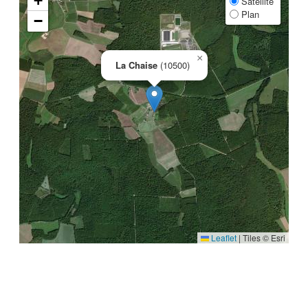
+
Satellite
Plan
−
×
La Chaise
(10500)
Leaflet
|
Tiles © Esri