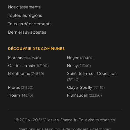
Nos classements
Toutes les régions
Tous les départements
Derniers avis postés
DÉCOUVRIR DES COMMUNES
Morannes
Noyon
(49640)
(60400)
Castelsarrasin
Nolay
(82100)
(21340)
Brenthonne
Saint-Jean-sur-Couesnon
(74890)
(35140)
Pibrac
Claye-Souilly
(31820)
(77410)
Troarn
Plumaudan
(14670)
(22350)
© 2006 - 2026 Villes-en-France.fr - Tous droits réservés
Mentions légales
Politique de confidentialité
Contact