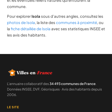
et les éventuels reliefs naturels qui entourent la
commune.
Pour explorer
Isola
sous d'autres angles, consultez les
photos de Isola
, la liste des
communes à proximité
, ou
la
fiche détaillée de Isola
avec ses statistiques INSEE et
les avis des habitants.
Villes
·
en
·
France
L'annuaire collaboratif des
34 493 communes de France
.
Données INSEE, DVF, Géorisques · Avis des habitants depuis
2006.
LE SITE