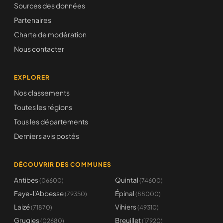
Sources des données
Partenaires
Charte de modération
Nous contacter
EXPLORER
Nos classements
Toutes les régions
Tous les départements
Derniers avis postés
DÉCOUVRIR DES COMMUNES
Antibes
Quintal
(06600)
(74600)
Faye-l'Abbesse
Épinal
(79350)
(88000)
Laizé
Vihiers
(71870)
(49310)
Grugies
Breuillet
(02680)
(17920)