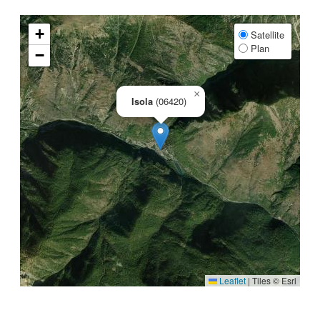
+
Satellite
Plan
−
×
Isola
(06420)
Leaflet
|
Tiles © Esri