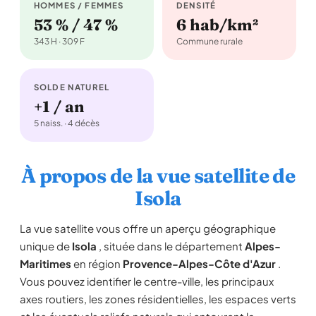
HOMMES / FEMMES
DENSITÉ
53 % / 47 %
6 hab/km²
343 H · 309 F
Commune rurale
SOLDE NATUREL
+1 / an
5 naiss. · 4 décès
À propos de la vue satellite de
Isola
La vue satellite vous offre un aperçu géographique
unique de
Isola
, située dans le département
Alpes-
Maritimes
en région
Provence-Alpes-Côte d'Azur
.
Vous pouvez identifier le centre-ville, les principaux
axes routiers, les zones résidentielles, les espaces verts