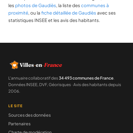
les
photos de Gaudiès
, la liste des
communes à
proximité
, ou la
fiche détaillée de Gaudiès
avec ses
statistiques INSEE et les avis des habitants.
Villes
·
en
·
France
L'annuaire collaboratif des
34 493 communes de France
.
Données INSEE, DVF, Géorisques · Avis des habitants depuis
2006.
LE SITE
Sources des données
Partenaires
Charte de modération