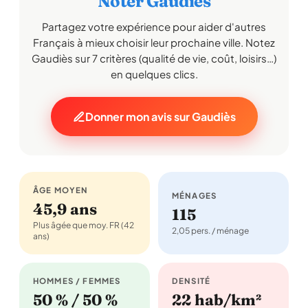
Noter Gaudiès
Partagez votre expérience pour aider d'autres
Français à mieux choisir leur prochaine ville. Notez
Gaudiès sur 7 critères (qualité de vie, coût, loisirs…)
en quelques clics.
Donner mon avis sur Gaudiès
ÂGE MOYEN
MÉNAGES
45,9 ans
115
Plus âgée que moy. FR (42
2,05 pers. / ménage
ans)
HOMMES / FEMMES
DENSITÉ
50 % / 50 %
22 hab/km²