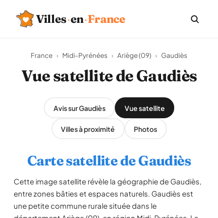
Villes
·
en
·
France
France
›
Midi-Pyrénées
›
Ariège (09)
›
Gaudiès
Vue satellite de Gaudiès
Avis sur Gaudiès
Vue satellite
Villes à proximité
Photos
Carte satellite de Gaudiès
Cette image satellite révèle la géographie de Gaudiès,
entre zones bâties et espaces naturels. Gaudiès est
une petite commune rurale située dans le
département Ariège (09), en région Midi-Pyrénées. La