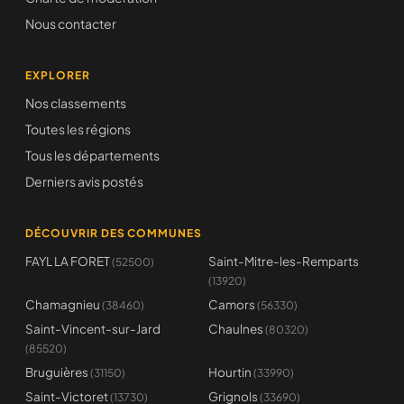
Nous contacter
EXPLORER
Nos classements
Toutes les régions
Tous les départements
Derniers avis postés
DÉCOUVRIR DES COMMUNES
FAYL LA FORET
Saint-Mitre-les-Remparts
(52500)
(13920)
Chamagnieu
Camors
(38460)
(56330)
Saint-Vincent-sur-Jard
Chaulnes
(80320)
(85520)
Bruguières
Hourtin
(31150)
(33990)
Saint-Victoret
Grignols
(13730)
(33690)