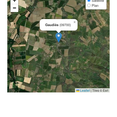
+
Satellite
Plan
−
×
Gaudiès
(09700)
Leaflet
|
Tiles © Esri