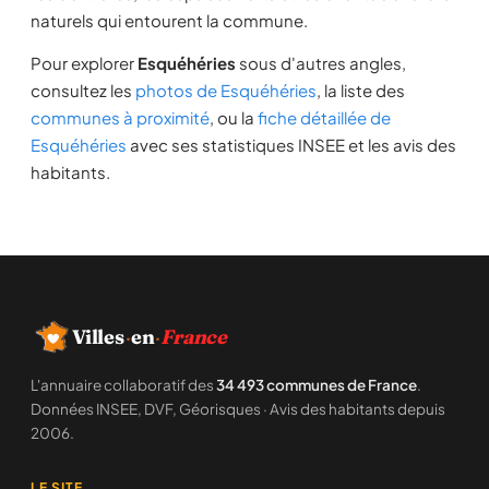
naturels qui entourent la commune.
Pour explorer
Esquéhéries
sous d'autres angles,
consultez les
photos de Esquéhéries
, la liste des
communes à proximité
, ou la
fiche détaillée de
Esquéhéries
avec ses statistiques INSEE et les avis des
habitants.
Villes
·
en
·
France
L'annuaire collaboratif des
34 493 communes de France
.
Données INSEE, DVF, Géorisques · Avis des habitants depuis
2006.
LE SITE