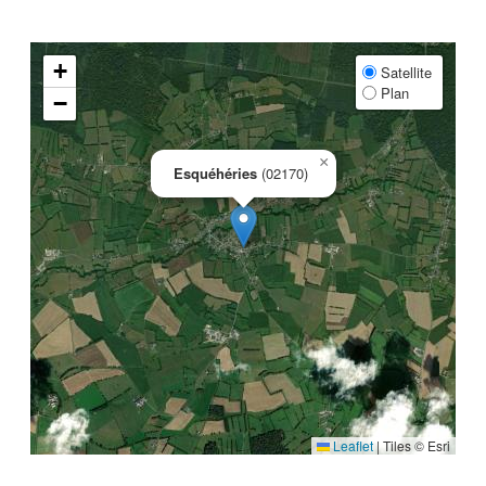
+
Satellite
Plan
−
×
Esquéhéries
(02170)
Leaflet
|
Tiles © Esri