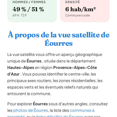
HOMMES / FEMMES
DENSITÉ
49 % / 51 %
6 hab/km²
69 H · 72 F
Commune rurale
À propos de la vue satellite de
Éourres
La vue satellite vous offre un aperçu géographique
unique de
Éourres
, située dans le département
Hautes-Alpes
en région
Provence-Alpes-Côte
d'Azur
. Vous pouvez identifier le centre-ville, les
principaux axes routiers, les zones résidentielles, les
espaces verts et les éventuels reliefs naturels qui
entourent la commune.
Pour explorer
Éourres
sous d'autres angles, consultez
les
photos de Éourres
, la liste des
communes à
proximité
, ou la
fiche détaillée de Éourres
avec ses