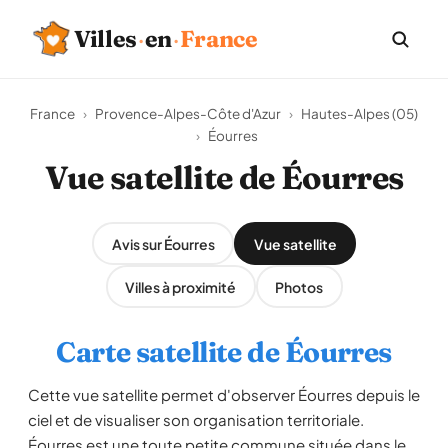
Villes
·
en
·
France
France
›
Provence-Alpes-Côte d'Azur
›
Hautes-Alpes (05)
›
Éourres
Vue satellite de Éourres
Avis sur Éourres
Vue satellite
Villes à proximité
Photos
Carte satellite de Éourres
Cette vue satellite permet d'observer Éourres depuis le
ciel et de visualiser son organisation territoriale.
Éourres est une toute petite commune située dans le