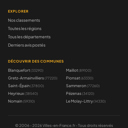
EXPLORER
Nos classements
Toutes les régions
Tous les départements
Derniers avis postés
DÉCOUVRIR DES COMMUNES
Blanquefort
Maillot
(33290)
(89100)
Gretz-Armainvilliers
Pionsat
(77220)
(63330)
Saint-Épain
Sammeron
(37800)
(77260)
Heyrieux
Pézenas
(38540)
(34120)
Nomain
Le Molay-Littry
(59310)
(14330)
© 2006 - 2026 Villes-en-France.fr - Tous droits réservés