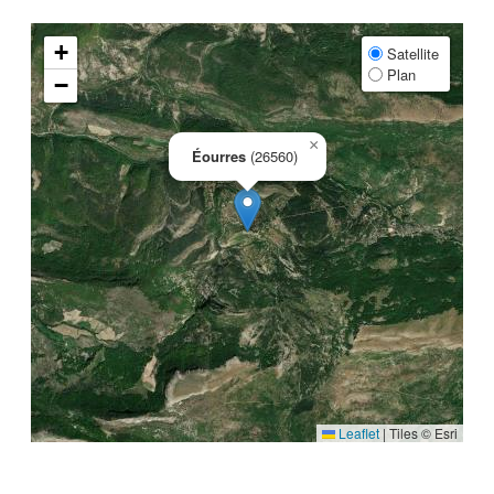
+
Satellite
Plan
−
×
Éourres
(26560)
Leaflet
|
Tiles © Esri