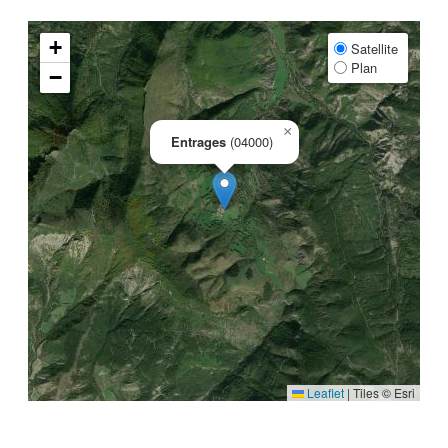
+
Satellite
Plan
−
×
Entrages
(04000)
Leaflet
|
Tiles © Esri