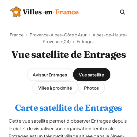
Villes
·
en
·
France
France
›
Provence-Alpes-Côte d'Azur
›
Alpes-de-Haute-
Provence (04)
›
Entrages
Vue satellite de Entrages
Avis sur Entrages
Vue satellite
Villes à proximité
Photos
Carte satellite de Entrages
Cette vue satellite permet d'observer Entrages depuis
le ciel et de visualiser son organisation territoriale.
Entrages est un très petit village située dans le Alpes-