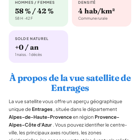
HOMMES / FEMMES
DENSITÉ
58 % / 42 %
4 hab/km²
58 H · 42 F
Commune rurale
SOLDE NATUREL
+0 / an
1 naiss. · 1 décès
À propos de la vue satellite de
Entrages
La vue satellite vous offre un aperçu géographique
unique de
Entrages
, située dans le département
Alpes-de-Haute-Provence
en région
Provence-
Alpes-Côte d'Azur
. Vous pouvez identifier le centre-
ville, les principaux axes routiers, les zones