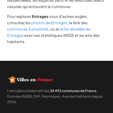
résidentielles, les espaces verts et les éventuels reliefs
naturels qui entourent la commune.
Pour explorer
Entrages
sous d'autres angles,
consultez les
photos de Entrages
, la liste des
communes à proximité
, ou la
fiche détaillée de
Entrages
avec ses statistiques INSEE et les avis des
habitants.
Villes
·
en
·
France
L'annuaire collaboratif des
34 493 communes de France
.
Données INSEE, DVF, Géorisques · Avis des habitants depuis
2006.