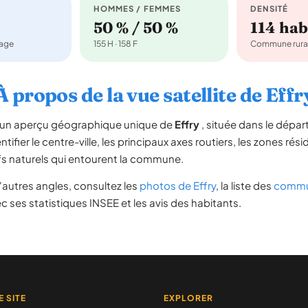
HOMMES / FEMMES
DENSITÉ
50 % / 50 %
114 ha
nage
155 H · 158 F
Commune rura
À propos de la vue satellite de Effr
re un aperçu géographique unique de
Effry
, située dans le dépa
tifier le centre-ville, les principaux axes routiers, les zones rési
iefs naturels qui entourent la commune.
autres angles, consultez les
photos de Effry
, la liste des
commun
c ses statistiques INSEE et les avis des habitants.
E SITE
EXPLORER