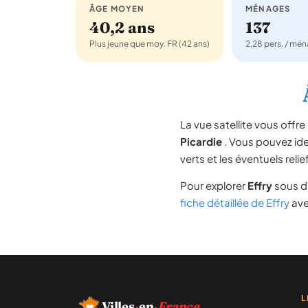
ÂGE MOYEN
MÉNAGES
40,2 ans
137
Plus jeune que moy. FR (42 ans)
2,28 pers. / mé
La vue satellite vous off
Picardie
. Vous pouvez iden
verts et les éventuels rel
Pour explorer
Effry
sous d'
fiche détaillée de Effry
ave
L
Villes
·
en
·
France