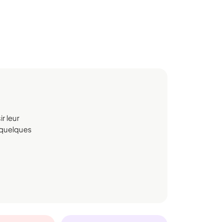
r leur
n quelques