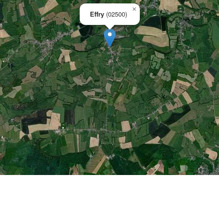
×
Effry
(02500)