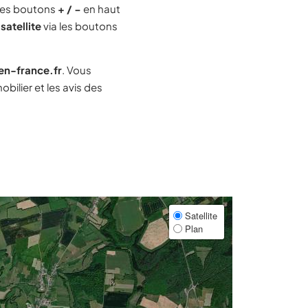
les boutons
+ / −
en haut
satellite
via les boutons
-en-france.fr
. Vous
ilier et les avis des
Satellite
Plan