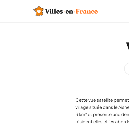
Villes
·
en
·
France
Cette vue satellite permet 
village située dans le Ais
3 km² et présente une dens
résidentielles et les abords