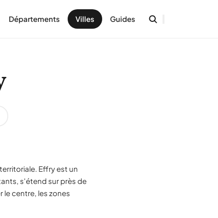
Départements
Villes
Guides
y
rritoriale. Effry est un
tants, s'étend sur près de
 le centre, les zones