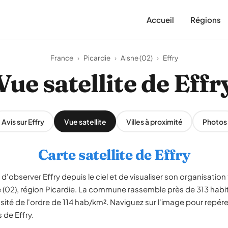
Accueil
Régions
France
›
Picardie
›
Aisne (02)
›
Effry
Vue satellite de Effr
Avis sur Effry
Vue satellite
Villes à proximité
Photos
Carte satellite de Effry
d'observer Effry depuis le ciel et de visualiser son organisation te
ne (02), région Picardie. La commune rassemble près de 313 habi
ité de l'ordre de 114 hab/km². Naviguez sur l'image pour repérer
 de Effry.