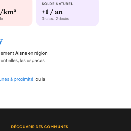
SOLDE NATUREL
b/km²
+1 / an
le
3 naiss. · 2 décès
y
rtement
Aisne
en région
dentielles, les espaces
es à proximité
, ou la
DÉCOUVRIR DES COMMUNES