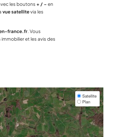
avec les boutons
+ / −
en
la
vue satellite
via les
-en-france.fr
. Vous
mmobilier et les avis des
Satellite
Plan