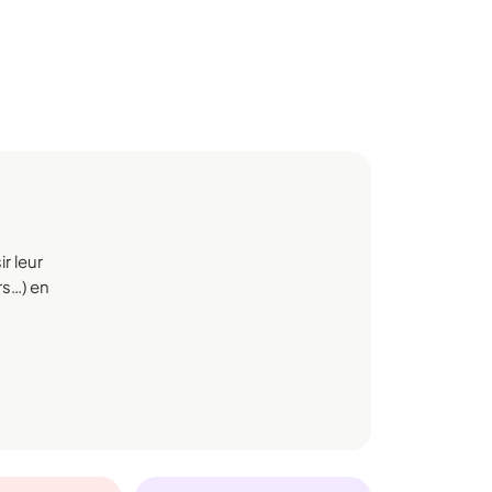
r leur
irs…) en