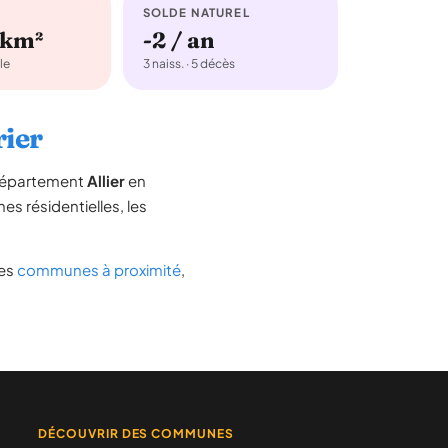
SOLDE NATUREL
/km²
-2 / an
le
3 naiss. · 5 décès
rier
 département
Allier
en
nes résidentielles, les
des
communes à proximité
,
DÉCOUVRIR DES COMMUNES