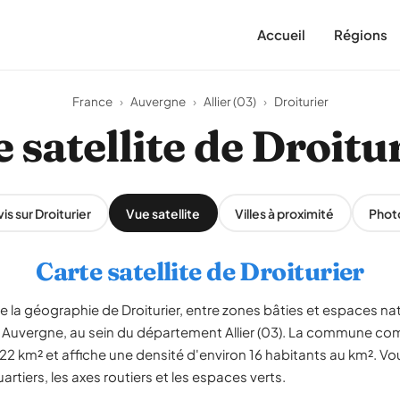
Accueil
Régions
France
›
Auvergne
›
Allier (03)
›
Droiturier
 satellite de Droitu
is sur Droiturier
Vue satellite
Villes à proximité
Phot
Carte satellite de Droiturier
e la géographie de Droiturier, entre zones bâties et espaces natu
 Auvergne, au sein du département Allier (03). La commune co
22 km² et affiche une densité d'environ 16 habitants au km². V
artiers, les axes routiers et les espaces verts.