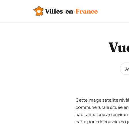
Villes
·
en
·
France
Vue
Av
Cette image satellite révèl
commune rurale située en
habitants, couvre environ 
carte pour découvrir les qu