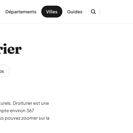
Départements
Villes
Guides
rier
os
rels. Droiturier est une
mpte environ 367
ous pouvez zoomer sur la