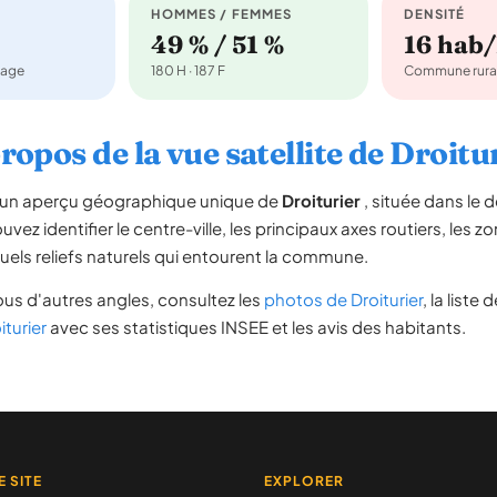
HOMMES / FEMMES
DENSITÉ
49 % / 51 %
16 hab
nage
180 H · 187 F
Commune rura
ropos de la vue satellite de Droitu
re un aperçu géographique unique de
Droiturier
, située dans le
vez identifier le centre-ville, les principaux axes routiers, les zo
uels reliefs naturels qui entourent la commune.
us d'autres angles, consultez les
photos de Droiturier
, la liste 
iturier
avec ses statistiques INSEE et les avis des habitants.
E SITE
EXPLORER