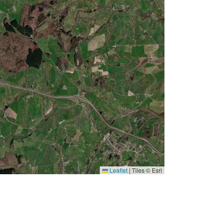
Leaflet
|
Tiles © Esri