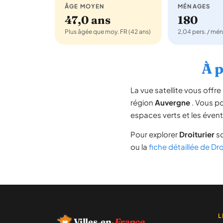
ÂGE MOYEN
MÉNAGES
47,0 ans
180
Plus âgée que moy. FR (42 ans)
2,04 pers. / mé
À p
La vue satellite vous off
région
Auvergne
. Vous pou
espaces verts et les évent
Pour explorer
Droiturier
so
ou la
fiche détaillée de Dro
L
Villes
·
en
·
France