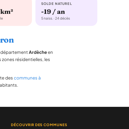
SOLDE NATUREL
/km²
-19 / an
le
5 naiss. · 24 décès
uron
le département
Ardèche
en
s zones résidentielles, les
iste des
communes à
abitants.
DÉCOUVRIR DES COMMUNES