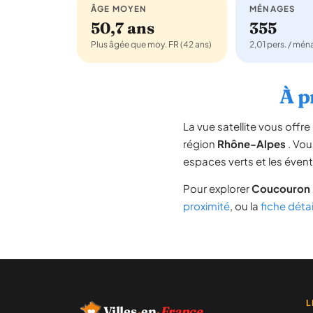
ÂGE MOYEN
MÉNAGES
50,7 ans
355
Plus âgée que moy. FR (42 ans)
2,01 pers. / mé
À p
La vue satellite vous off
région
Rhône-Alpes
. Vou
espaces verts et les évent
Pour explorer
Coucouron
proximité
, ou la
fiche déta
L
Villes
·
en
·
France