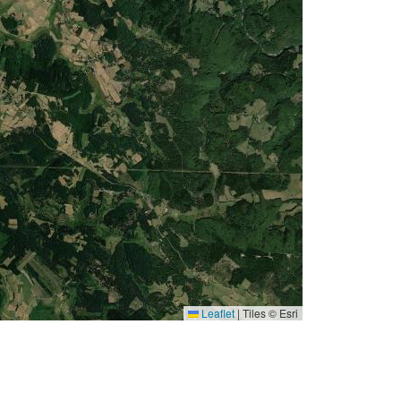
Leaflet
|
Tiles © Esri