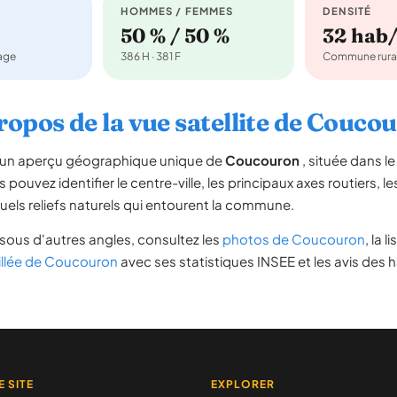
HOMMES / FEMMES
DENSITÉ
50 % / 50 %
32 hab
nage
386 H · 381 F
Commune rura
ropos de la vue satellite de Couco
re un aperçu géographique unique de
Coucouron
, située dans 
s pouvez identifier le centre-ville, les principaux axes routiers, le
uels reliefs naturels qui entourent la commune.
sous d'autres angles, consultez les
photos de Coucouron
, la l
illée de Coucouron
avec ses statistiques INSEE et les avis des h
E SITE
EXPLORER