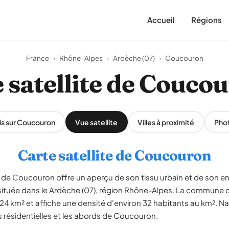
Accueil
Régions
France
›
Rhône-Alpes
›
Ardèche (07)
›
Coucouron
 satellite de Couco
is sur Coucouron
Vue satellite
Villes à proximité
Pho
Carte satellite de Coucouron
de Coucouron offre un aperçu de son tissu urbain et de son e
 située dans le Ardèche (07), région Rhône-Alpes. La commune 
24 km² et affiche une densité d'environ 32 habitants au km². Na
es résidentielles et les abords de Coucouron.