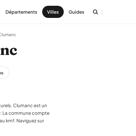
Départements
Villes
Guides
Clumanc
anc
os
turels. Clumanc est un
zur. La commune compte
 au km². Naviguez sur