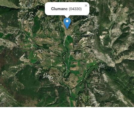
×
Clumanc
(04330)