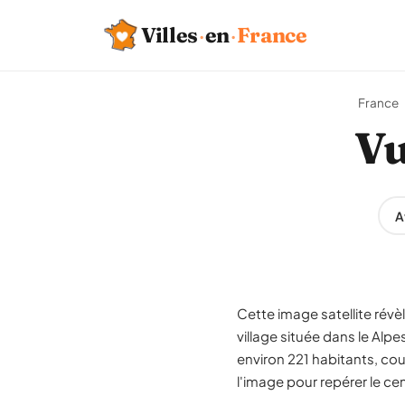
Villes
·
en
·
France
France
Vu
A
Cette image satellite rév
village située dans le A
environ 221 habitants, cou
l'image pour repérer le ce