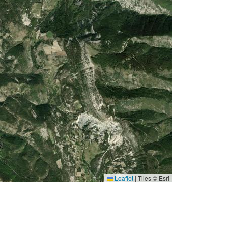
Leaflet
|
Tiles © Esri