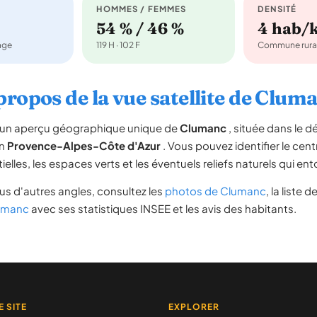
HOMMES / FEMMES
DENSITÉ
54 % / 46 %
4 hab/
nage
119 H · 102 F
Commune rura
propos de la vue satellite de Clum
re un aperçu géographique unique de
Clumanc
, située dans le 
on
Provence-Alpes-Côte d'Azur
. Vous pouvez identifier le centr
tielles, les espaces verts et les éventuels reliefs naturels qui 
s d'autres angles, consultez les
photos de Clumanc
, la liste d
lumanc
avec ses statistiques INSEE et les avis des habitants.
E SITE
EXPLORER