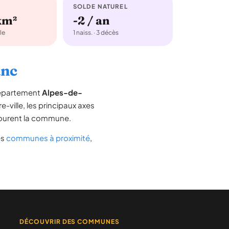
SOLDE NATUREL
km²
-2 / an
le
1 naiss. · 3 décès
anc
département
Alpes-de-
e-ville, les principaux axes
entourent la commune.
es
communes à proximité
,
DÉCOUVRIR DES COMMUNES