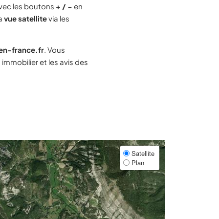
vec les boutons
+ / −
en
la
vue satellite
via les
-en-france.fr
. Vous
mmobilier et les avis des
Satellite
Plan