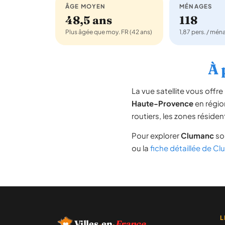
ÂGE MOYEN
MÉNAGES
48,5 ans
118
Plus âgée que moy. FR (42 ans)
1,87 pers. / mé
À 
La vue satellite vous off
Haute-Provence
en régi
routiers, les zones résiden
Pour explorer
Clumanc
sou
ou la
fiche détaillée de C
L
Villes
·
en
·
France