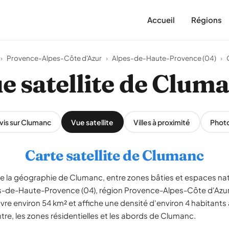
Accueil
Régions
›
Provence-Alpes-Côte d'Azur
›
Alpes-de-Haute-Provence (04)
›
e satellite de Clum
vis sur Clumanc
Vue satellite
Villes à proximité
Phot
Carte satellite de Clumanc
èle la géographie de Clumanc, entre zones bâties et espaces na
lpes-de-Haute-Provence (04), région Provence-Alpes-Côte d'A
vre environ 54 km² et affiche une densité d'environ 4 habitants
ntre, les zones résidentielles et les abords de Clumanc.