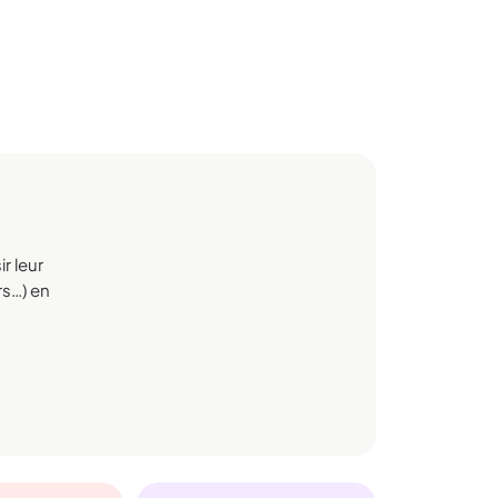
r leur
rs…) en