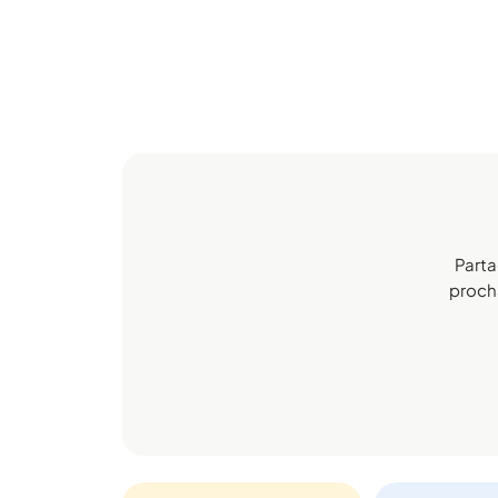
Parta
procha