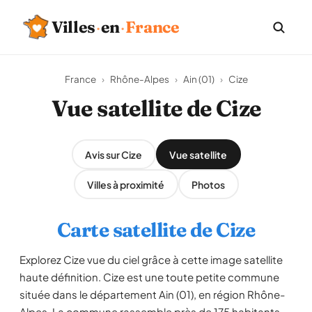
Villes
·
en
·
France
France
›
Rhône-Alpes
›
Ain (01)
›
Cize
Vue satellite de Cize
Avis sur Cize
Vue satellite
Villes à proximité
Photos
Carte satellite de Cize
Explorez Cize vue du ciel grâce à cette image satellite
haute définition. Cize est une toute petite commune
située dans le département Ain (01), en région Rhône-
Alpes. La commune rassemble près de 175 habitants,