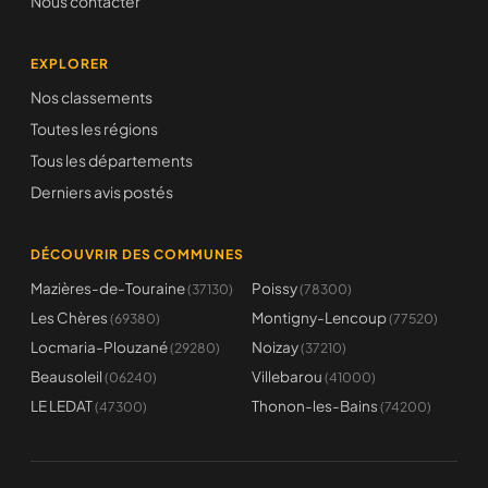
Nous contacter
EXPLORER
Nos classements
Toutes les régions
Tous les départements
Derniers avis postés
DÉCOUVRIR DES COMMUNES
Mazières-de-Touraine
Poissy
(37130)
(78300)
Les Chères
Montigny-Lencoup
(69380)
(77520)
Locmaria-Plouzané
Noizay
(29280)
(37210)
Beausoleil
Villebarou
(06240)
(41000)
LE LEDAT
Thonon-les-Bains
(47300)
(74200)