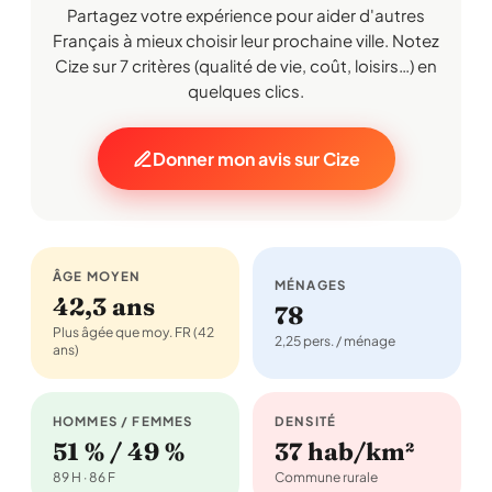
Partagez votre expérience pour aider d'autres
Français à mieux choisir leur prochaine ville. Notez
Cize sur 7 critères (qualité de vie, coût, loisirs…) en
quelques clics.
Donner mon avis sur Cize
ÂGE MOYEN
MÉNAGES
42,3 ans
78
Plus âgée que moy. FR (42
2,25 pers. / ménage
ans)
HOMMES / FEMMES
DENSITÉ
51 % / 49 %
37 hab/km²
89 H · 86 F
Commune rurale