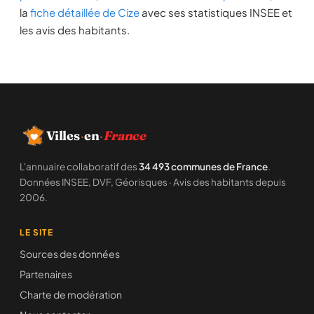
la
fiche détaillée de Cize
avec ses statistiques INSEE et
les avis des habitants.
Villes
·
en
·
France
L'annuaire collaboratif des
34 493 communes de France
.
Données INSEE, DVF, Géorisques · Avis des habitants depuis
2006.
LE SITE
Sources des données
Partenaires
Charte de modération