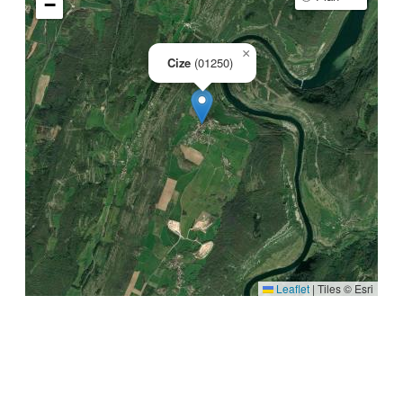
−
×
Cize
(01250)
Leaflet
|
Tiles © Esri