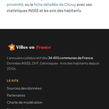
proximité
, ou la
fiche détaillée de Chouy
avec ses
statistiques INSEE et les avis des habitants.
Villes
·
en
·
France
L'annuaire collaboratif des
34 493 communes de France
.
Données INSEE, DVF, Géorisques · Avis des habitants depuis
2006.
LE SITE
Sources des données
Partenaires
Charte de modération