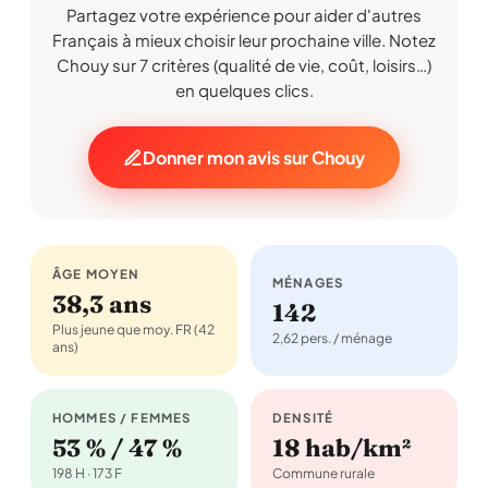
Partagez votre expérience pour aider d'autres
Français à mieux choisir leur prochaine ville. Notez
Chouy sur 7 critères (qualité de vie, coût, loisirs…)
en quelques clics.
Donner mon avis sur Chouy
ÂGE MOYEN
MÉNAGES
38,3 ans
142
Plus jeune que moy. FR (42
2,62 pers. / ménage
ans)
HOMMES / FEMMES
DENSITÉ
53 % / 47 %
18 hab/km²
198 H · 173 F
Commune rurale