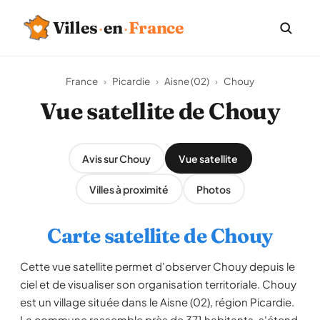
Villes
·
en
·
France
France
›
Picardie
›
Aisne (02)
›
Chouy
Vue satellite de Chouy
Avis sur Chouy
Vue satellite
Villes à proximité
Photos
Carte satellite de Chouy
Cette vue satellite permet d'observer Chouy depuis le
ciel et de visualiser son organisation territoriale. Chouy
est un village située dans le Aisne (02), région Picardie.
La commune rassemble près de 371 habitants, s'étend