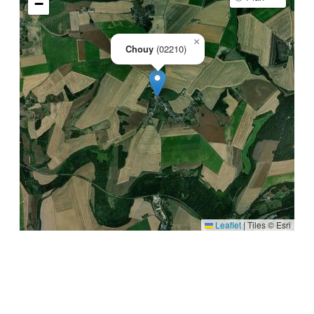
−
×
Chouy
(02210)
Leaflet
|
Tiles © Esri