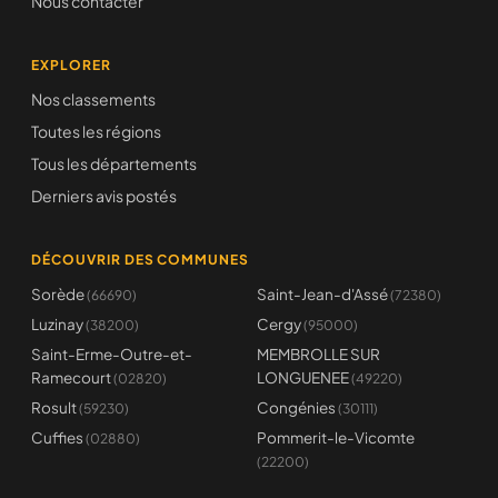
Nous contacter
EXPLORER
Nos classements
Toutes les régions
Tous les départements
Derniers avis postés
DÉCOUVRIR DES COMMUNES
Sorède
Saint-Jean-d'Assé
(66690)
(72380)
Luzinay
Cergy
(38200)
(95000)
Saint-Erme-Outre-et-
MEMBROLLE SUR
Ramecourt
LONGUENEE
(02820)
(49220)
Rosult
Congénies
(59230)
(30111)
Cuffies
Pommerit-le-Vicomte
(02880)
(22200)