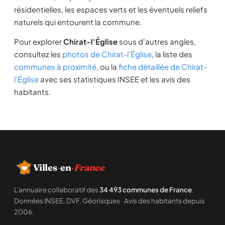
résidentielles, les espaces verts et les éventuels reliefs
naturels qui entourent la commune.
Pour explorer
Chirat-l'Église
sous d'autres angles,
consultez les
photos de Chirat-l'Église
, la liste des
communes à proximité
, ou la
fiche détaillée de Chirat-
l'Église
avec ses statistiques INSEE et les avis des
habitants.
Villes
·
en
·
France
L'annuaire collaboratif des
34 493 communes de France
.
Données INSEE, DVF, Géorisques · Avis des habitants depuis
2006.