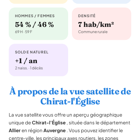
HOMMES / FEMMES
DENSITÉ
54 % / 46 %
7 hab/km²
69 H · 59 F
Commune rurale
SOLDE NATUREL
+1 / an
2 naiss. · 1 décès
À propos de la vue satellite de
Chirat-l'Église
La vue satellite vous offre un aperçu géographique
unique de
Chirat-l'Église
, située dans le département
Allier
en région
Auvergne
. Vous pouvez identifier le
centre-ville, les principaux axes routiers, les zones