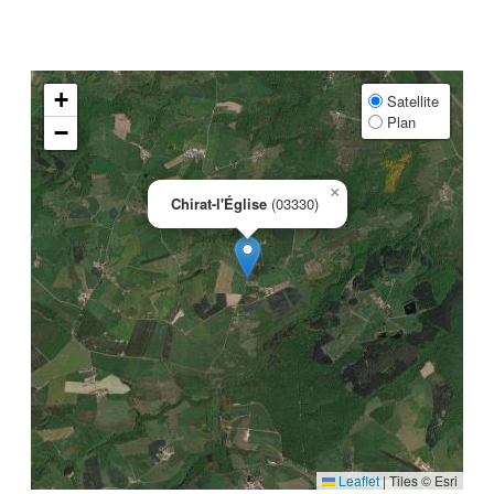
+
Satellite
Plan
−
×
Chirat-l'Église
(03330)
Leaflet
|
Tiles © Esri