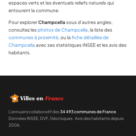
espaces verts et les éventuels reliefs naturels qui
entourent la commune.
Pour explorer
Champcella
sous d'autres angles,
consultez les
photos de Champcella
, la liste des
communes à proximité
, ou la
fiche détaillée de
Champcella
avec ses statistiques INSEE et les avis des
habitants.
Villes
·
en
·
France
L'annuaire collaboratif des
34 493 communes de France
.
Données INSEE, DVF, Géorisques · Avis des habitants depuis
2006.