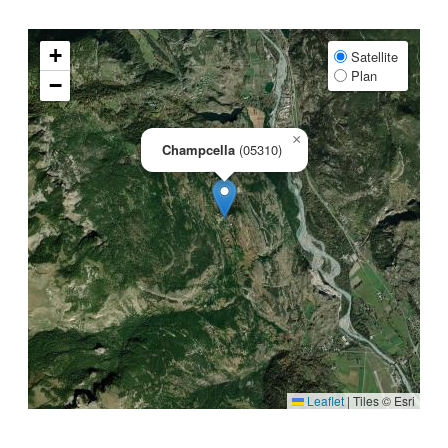
+
Satellite
Plan
−
×
Champcella
(05310)
Leaflet
|
Tiles © Esri