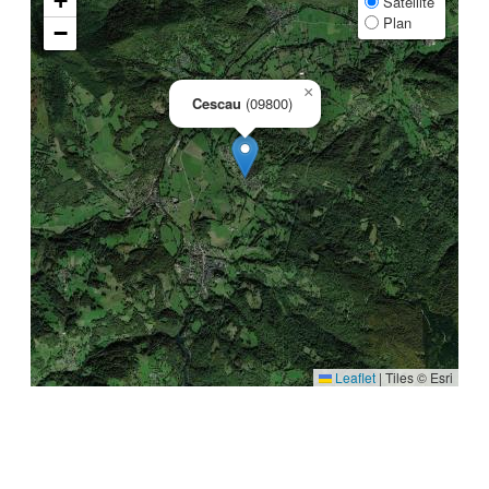
+
Satellite
Plan
−
×
Cescau
(09800)
Leaflet
|
Tiles © Esri