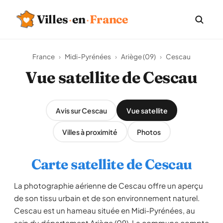
Villes
·
en
·
France
France
›
Midi-Pyrénées
›
Ariège (09)
›
Cescau
Vue satellite de Cescau
Avis sur Cescau
Vue satellite
Villes à proximité
Photos
Carte satellite de Cescau
La photographie aérienne de Cescau offre un aperçu
de son tissu urbain et de son environnement naturel.
Cescau est un hameau située en Midi-Pyrénées, au
sein du département Ariège (09). La commune compte