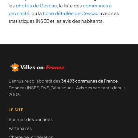
les
photos de Cescau
, la liste des
communes à
proximité
, ou la
fiche détaillée de Cescau
avec ses
statistiques INSEE et les avis des habitants.
Villes
·
en
·
France
L'annuaire collaboratif des
34 493 communes de France
.
Données INSEE, DVF, Géorisques · Avis des habitants depuis
2006.
LE SITE
Sources des données
Partenaires
Charte de modération