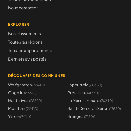
Nous contacter
EXPLORER
Nos classements
Toutes les régions
Tous les départements
Derniers avis postés
DÉCOUVRIR DES COMMUNES
Wolfgantzen
Lapoutroie
(68600)
(68650)
Cogolin
Préfailles
(83310)
(44770)
Hauterives
Le Mesnil-Esnard
(26390)
(76240)
Plourhan
Saint-Denis-d'Oléron
(22410)
(17650)
Yvoire
Branges
(74140)
(71500)