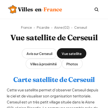
Villes
·
en
·
France
France
›
Picardie
›
Aisne (02)
›
Cerseuil
Vue satellite de Cerseuil
Avis sur Cerseuil
Vue satellite
Villes à proximité
Photos
Carte satellite de Cerseuil
Cette vue satellite permet d'observer Cerseuil depuis
le ciel et de visualiser son organisation territoriale.
Cerseuil est un très petit village située dans le Aisne
(02), région Picardie. La commune rassemble près de