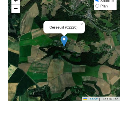
+
Satellite
Plan
−
×
Cerseuil
(02220)
Leaflet
|
Tiles © Esri