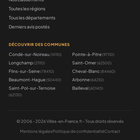
Toutes les régions
Tous les départements
Derniers avis postés
DÉCOUVRIR DES COMMUNES
Condé-sur-Noireau
Pointe-à-Pitre
(14110)
(97110)
Longchamp
Saint-Omer
(21110)
(62500)
Flins-sur-Seine
Cheval-Blanc
(78410)
(84460)
Beaumont-Hague
Arbonne
(50440)
(64210)
Saint-Pol-sur-Ternoise
Bailleval
(60140)
(62130)
© 2006 - 2026 Villes-en-France.fr - Tous droits réservés
Mentions légales
Politique de confidentialité
Contact