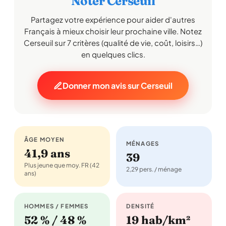
Noter Cerseuil
Partagez votre expérience pour aider d'autres
Français à mieux choisir leur prochaine ville. Notez
Cerseuil sur 7 critères (qualité de vie, coût, loisirs…)
en quelques clics.
Donner mon avis sur Cerseuil
ÂGE MOYEN
MÉNAGES
41,9 ans
39
Plus jeune que moy. FR (42
2,29 pers. / ménage
ans)
HOMMES / FEMMES
DENSITÉ
52 % / 48 %
19 hab/km²