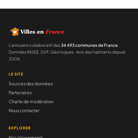
Villes
·
en
·
France
L'annuaire collaboratif des
34 493 communes de France
.
Données INSEE, DVF, Géorisques · Avis des habitants depuis
2006.
LE SITE
Sources des données
Partenaires
Charte de modération
Nous contacter
EXPLORER
Nos classements